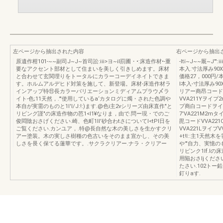
左ページから抽出された内容
右ページから抽出
原遺作柑101-~~副司J~J~首司訟:iii>ヨ~il罰圃・•:床造作材•-重
-Itï~J~~厩~J
要なアクセント部材として住まいを美しく引きしめます。床材
本入.寸法厚み90X巾
と合わせて玄関理りをトータルにカラーコーデイネイトできま
価格27，000円
す。ホルムアルデヒド対策を施して、新登場。床材-床造作材ラ
l本入-寸法厚み90
インアップ特⑪長カラーバリエーションミディアムプラウ〆ラ
リアー商昂コードV
イト-色;11天然，.'"使用しているa‘カタログに燭・された色調や
VVA211Yヲイプ
本自が実需のものと1I'l/J:!:)ます.@色i主2vシリーズ由床直作"と
プ商白コードヲイプ
リビング謹"の床造作物の芭1<l1¥なりま，由で.問ー現・でのご
7'VA221M2m
俊悶陰おさげください.崎、色町1Il'砂合わtさについてI<tPl日を
毘コードVVA22
ご覧ください.カンユア，.特@長自然な木の美しさを生かすクリ
VVA221Lヲイブ
アー塗装。木の実しさ樹種の色古いをそのまま宣かし、その美
+t!l::主1天
しさを畏く保てる蓮華です。.サクラクリアー.ナラ・クリアー
や'"自力、実憶の
リピンク1If.l
用陥おさIjください
たさい.102トー鉛
釘りaす.