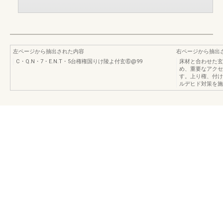
左ページから抽出された内容
右ページから抽出
C・Q.N・7・E.N.T・5台権権国りけ陵よ付玄⑥@99
床材と合わせた玄
め、重要なアクセ
す。上り権、付け
ルデヒド対策を施