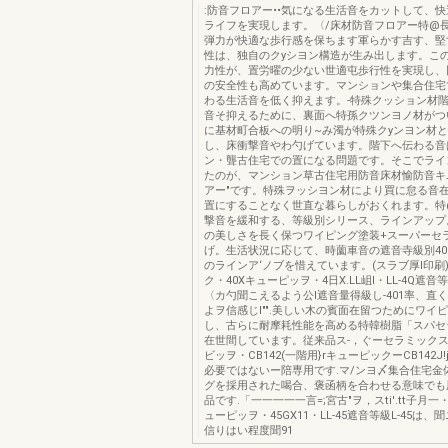
:防音フロアー••気になる生活音をカットして、
ライフを実現します。〈/床材防音フロアー特@
弾力が快適な歩行感を保ちます軍らかす吉す、堅
性は、独自のクyシヨン構造が生み出します。こ
力性が、置労曜の少ない世適屯歩行性を実現し、
の安全性も高めています。マンションや集合住宅
わる生活音を低く抑えます。-特殊クッション材
音そ抑えるために、裏面へ特孫クツンヨノ材がつい
に基材町合板への明り~み濁が特殊クyンヨン材
し、床衝撃音やわ勺げています。階下へ伝わる音
ン・聾古住宅での置になる問題です。そこでライ
たのが、マンション草古住宅用防音床材愉防音キ
アー"です。特殊ヲッシヨン材により買に怠る音
置にすることなく世直な暮らしがおくれます。特
撃音を緩和する、等級別シリース、ラインアップ
の美しさを長く保つワイピング塗装+スーパーセ
げ。生活状況に応じて、時薗車音の遮音寺級別401]
のラインア‘ノブを惜えています。(スラブ厚l印刷
ク・40Xキューピッヲ・4日X.LL岨l・LL-4Q遮音等級l
〈カ勺聞こえるよう公l遮音量得級し-401率、直
よヲ信感じI"".美しい木の賓面在留つためにワイ
し、古らに耐摩耗性能を高める特韓樹脂「スパセ
在世間しています。従来品ス-，ぐーセラミック
ビッヲ・CB142(一階用}rキューピックーCB142J
必要ではないー陪専用です.マ/ンヨ〆集合住宅金
グを採用された喝合、褒函柄を合わせる意味でも
品です.「一一一一一言=;宮古"ヲ，スti'.tt子月一
ューピッヲ・45GX11・LL-45遮音等級L-45は
信りはい程度聞91