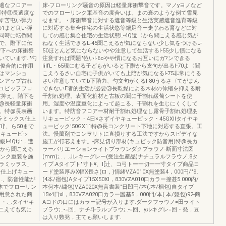
快適なフロアー
床-フローリング騒音の原因は軽量床衝撃音です。マノyヨノなど
長特⑪長適度な
でのフローリンク軍基音の度合いは、まの衰のような例て雪見
す苦屯い弾力
せます。・床衝撃音に対する遮音等級と生活実感遮音進育等級
の1まど良い弾
に対応する集合住宅の生活状悠等鍋足音ー走')'わる育などに対
同時に転倒聞
しての感じ集合住宅の生活状態L-4Q遺〈から聞こえる感じ気が
で、階下に伝
ねなく生活できるL-45聞こえるが気にならない少し気をつけるL-
階下への床衝祭
50ほとんど気にならないやや注意して生活するl-55少し慣になる
ています.!'勺
注意すれば問題"位いl-6οやや慣になるお互いにガ?ンできる
と俊合的に作用
lilfL・65現にむる子どもがいると下階から支句が出るl-70よ〈聞
はマンショ
こえうるさい自宅に子供がいても上陪が気になるl-75非常にうる
ンアップ古れ
さい注意していてb下階力、勺文句がくるl-80うるさ〈てがまん
ユピッヲフロ
できないE者的生活が必要③長乾燥による木材の伸縮を抑える耐
在抑え、階下を
干割れ処理。表面化粧材と古板の聞に干割れ緩葡シートを使
@長軽量床衝
用。湿度や温度重化によって起こる、干割れを生じにくくして
。特@長表画
います。特防音フロアー材耐干割れ処理なし露骨子割れ処理あ
ラミックス仕上
リキューピック・4日×さずイヤキューピック・45GXIIタイヤキ
'、ら50まで
ューピック'50GX11特@長コンクリート下地に対応する直張。工
)キュービッ
法。慢薗剤でコンヲリトに直損りする工法ですからスピデイな
-4Qt;l:，遭
施工が行芯えます。-床見切り部材(キュピック防音用)特@長カ
くから聞こえる
ラーバリエーションライトブラウンダクプラウノ-断面寸法図
ピンク重装を施
(mm);..，.Jレキーグレー(受注生産品)ナチュラルフラウノ.8タ
ラミッヲス」
イプ.Aタイプト"寸ト¥、I[辻、コ弓トー一切一一寸タイプ商品コ
ス仕上げキュー
ード塗装厚みX幅X長さ(ロ，)情緒VZA010X無塗装4，000円/"$.
!j.、防音性能が
(4本/宿包)Aタイプ15X50XI，830VZA010口カラー撞甚5.000内/
体でフローリン
本何本/繍包)VZA020X無言書装"日凹円/本(.本/梱包)自タイプ
用意された商
15x4日xI，830VZA020口カラー護基5，000門/本(.本/躯包)92-商
・・._.タイヤキ
Aコドの口にはカラー記号が入ります.ダークフラウノ=田ライト
、聞ニえても気に
ブラウ;..-=回、ナチ斗ラルプラウ;..-=回、yルキグレ=回・発，豆
は入り数発，主ても願いします.