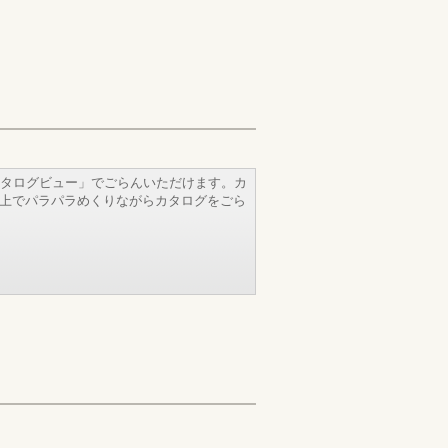
タログビュー」でごらんいただけます。カ
b上でパラパラめくりながらカタログをごら