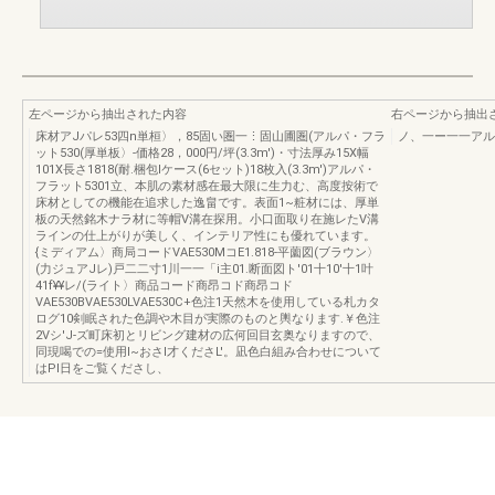
左ページから抽出された内容
右ページから抽出
床材アJパレ53四n単桓〉，85固い圏一⋮固山圃圏(アルパ・フラ
ノ、一ー一一アル
ット530(厚単板〉-価格28，000円/坪(3.3m')・寸法厚み15X幅
101X長さ1818(耐.梱包lケース(6セット)18枚入(3.3m')アルパ・
フラット5301立、本肌の素材感在最大限に生力む、高度按術で
床材としての機能在追求した逸畠です。表面1~粧材には、厚単
板の天然銘木ナラ材に等帽V溝在探用。小口面取り在施レたV溝
ラインの仕上がりが美しく、インテリア性にも優れています。
{ミディアム〉商局コードVAE530MコE1.818-平薗図(ブラウン〉
(力ジュアJレ)戸二二寸1川一一「i主01.断面図ト'01十10'十1叶
41f¥¥レ/(ライト〉商品コード商昂コド商昂コド
VAE530BVAE530LVAE530C+色注1天然木を使用している札カタ
ログ10剣眠された色調や木目が実際のものと輿なります.￥色注
2Vシ'J-ズ町床初とリビング建材の広何回目玄奥なりますので、
同現喝での=使用I~おさl才くださL'。凪色白組み合わせについて
はPl日をご覧くださし、