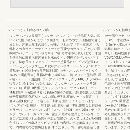
左ページから抽出された内容
右ページから抽出
ウツディハウス児醐71(:ウツディハウス12mm:]特⑪長人気の高
zw一語ウッテ‘ィハ
いV溝乱獲り柄からモザイク柄まで、お求めやすい価格稽で備え
(33m)・寸法厚み
ました。床材天然木の風合いが生かされたヲリア一重装局、他
(3.3m')-お
部材との力ラーコーデイネイートが可能なカラタイプ‘そして潤
気軽に昧わってい
悶聞のバリエーシヨンやモザイヲ柄(寄木小市松張り}まで、床面
軍りIIR幅4牧強
を個性的に影る木質床材をお求めやすい個椙でお恒いいただけ
VGW240Mス-/
ます。特@長ラインアップ・カラー塗装品(ワイピング塗装+ス
イト〉(力ジユア
ーパーセラミックス仕上11)ウyディハウス・ベーシック140タテ
VGW240BVGW
清乱撮り(1尺幅4枚張り等幅3本清)少yディハウス・ベーシック
汁、温且ヒタの直
150タテ渇乱置り(1尺幅5般車り等幅4本，湾)-クリアー塗装昂F哩
~竺さJはお避け
~咽・・・・・園面白dウッディハウス・サクラ140、ナラ140平
ません.寸色注1
張り大乱尺(1尺幅4枚張り;越なし)ウッディハウス・サクラ2即、
色調や本国が実際の
ナラ100(1尺幅10牧張り)ウッディハウス・サクラ1M日、ナラ
リビング鐙併の床
1M日寄木小南松張りる-え長棚@欄特の冒園。劃理る処よ仇に劃
白さけください。
燥干箆耐表面化粧材と古板の聞に干割れ緩薗シートを笹用。湿
い。1J寸1113
度や温度E化によって起こる干割れを生[;1こくくしています。
シック240匿雪盟-
(ウッデイ14日在除く)耐干割れ処理あり耐干割れ処理なし特@長
3ω×長さ1818(
カラーパリエーション(ウy門川スヘ-:r;72401ヘ会ク2鉛)ミディア
風合いに耐久性・
ムブラウ/ライトカンユアル+色注!天然木を使用している為、カ
めた機能派フロア
タログに凋霞された邑関や木目が実際のものと契!J;:t::)a:9o側勝
在付けました。表
色注1VシJズの康材とリビング建材の床帽の色は奥広りますの
に耐摩耗性在高め
で、岡嶋場でのご使胸ほおさlオください。尚、色町組み合わぜ
ています。タテ潟乱