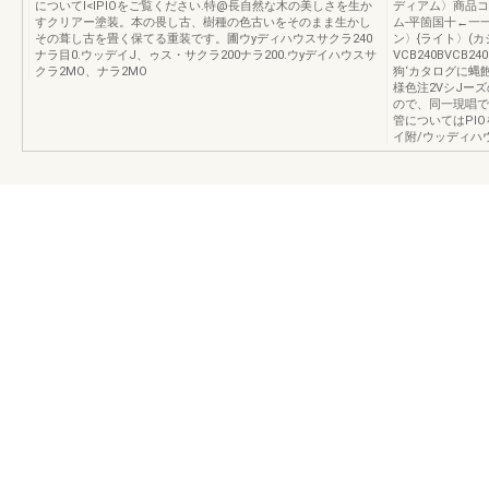
についてI<lPIOをご覧ください.特@長自然な木の美しさを生か
ディアム〉商品コド
すクリアー塗装。本の畏し古、樹種の色古いをそのまま生かし
ム-平箇国十←一一
その葺し古を畳く保てる重装です。圃ウyディハウスサクラ240
ン〉{ライト〉(
ナラ目0.ウッデイJ、ゥス・サクラ200ナラ200.ウyデイハウスサ
VCB240BVCB
クラ2MO、ナラ2MO
狗‘カタログに蝿
様色注2VシJー
ので、同一現唱で
管についてはPI
イ附/ウッディハ