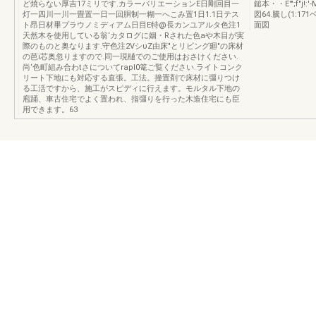
ど焼らない厚吉17ミリです.カラーバリエーションE日剛回目一
鎚本・・E'";f"j!
灯一四川一川一畳置一日一回胴制一糊一へこみ置1日1.1日テス
図64.騰し(1:171ベ
ト昂日材畢プラウノミディアム日目E特@長カンユアルタ色注1
面図
天然木を使用している翁‘カタログに姻・Rされた色aや木目が実
際のものと奥なります.守色注2VシυZ由床"とリビング廻"の床材
の芭i芯奥忽りますので.同一現樋でのご使用はおさけください.
尚‘色町組み合わtさについてrapl0篭ご覧ください.ライトコンク
リート下地にも対応する直張。工法。撞置剤で床材に彊りつけ
る工活ですから、施工がスピディに行えます。モルタル下地の
庖踊、車古住宅でよく置われ、指彊りを行った木造住宅にも臣
用できます。63