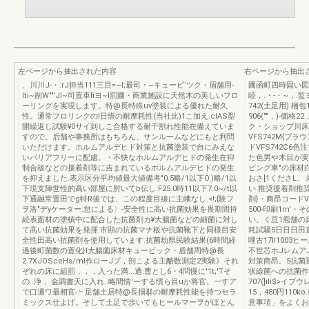
左ページから抽出された内容
右ページから抽出
、川川J-・:rJ担当111三目=~I;最司・~キュービ‘ツク・眉舗用-
圃函町四時固い図料圃-
Iti~副W""'JI~司置車fiヨ~l罰圃・商業施設に天然木の美しいフロ
睦，.・-・~，.監
ーリングを実現します。特@長特殊uv塗装による優れた耐久
742(土足用).梱包
性。通常フロリンクのl日惜の耐摩耗性(当社比)1こ加え.clAS型
906(""，)-価格2
開繰返し試験¥0サイ到しこ合格する耐干割れ性能在備えていま
ク・ショップ川床
すので、后舗や事務所はもちろん、サンルームなどにもと利問
VFS742M{ブラ
いただけます。ホルムアルデヒド対策と抗菌塗装で自にみえな
ドVFS742C6
いパリアフリーに配慮。・不快なホルムアルデヒドの発生在抑
た色男や木目か実"の
制合板などの接着剤等に吉まれているホルムアルデヒドの発生
ビング車"の床材
を抑えました.表示区分平均値最大値備考"0.5略/1以下O.)略/1以
おさ[1くださL、
下現支陣世性的高い部屋に肘いてb伝し.F25.0時11以下7.0~/t以
い.推奨援着剤推奨
下通融常置田でg特R後では、この程度目線に主峨なし.<!;{験フ
剤}・商昂コードVZ
ヲ洛"デyケーター:怠による〉-安全性に高い抗菌効果を畏期間持
500-印刷1m
続表面材の塗槙中に配合した抗菌剤カ¥大腸菌などの細菌に対し
い。く亘1庖舗の
て高い抗菌効果を発揮.市顕の抗菌マナ板や抗菌靴下と同様目安
耗試騒5日日日田
全性田高い抗菌剤を使用しています.抗菌劫県民験結果(6時間経
哩古17Il100
過後町菌数の置化}l大腸薗床材キュービック・盾舗周特@長
不世芯ホJレムア
2.7XJOSceHs/ml作ローJプ，剖こよる主酪数測定2実験》それ
対策商昂。5抗菌
ぞれの床に組罰，，，入った満...通:曹とし6・4問慢に'1t;'Tそ
状線菌への抗菌作
の..浄，.金調書天に入れ..略間情'ーする慣ら目uか将官。一すア
707(]iIi$>
で口適ワ最相官-﹄足舗土居特@長掴群の耐摩耗性能を持つセラ
15，480円110
ミックス仕よげ。そして土足で歩いてもヒールマーヲがほとん
意事項」をよくお