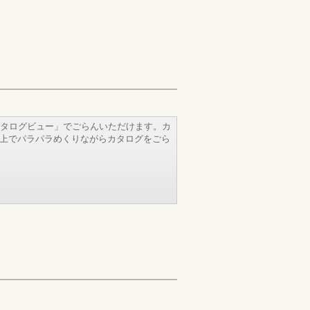
タログビュー」でごらんいただけます。カ
b上でパラパラめくりながらカタログをごら