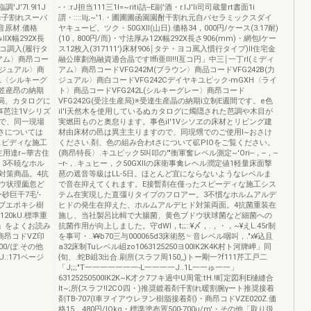
J'7l.9l1J
-・:rJ担当111三1I=~riti詰--E副'酒・r.lJ'li司司蔵量rt書面1i
-母子割れスーパ
謂・::::Ilj;~'1.・圃圃圃函園園酎干割れ元自パセラミックスダイ
音原材.価格
ヤキュービ、ツク・50GXII(山日).価格34，000円/ケース(3.17耐)
llX幅292X長
(10，800円/而)・寸法厚み12X幅292X長さ906(mm)・網包lケー
テヨコ調入(履行タ
ス12枚入(317111')床材906￨タテ・ヨコ罵入慣行タイプ)II住宅金
ディアム〉商昂コー
融公庫劃泡融資適合晶ですIffi亜Ill!!l亙コ円」中三￨一丁rl(ミディ
〈カジュアル〉商
アム〉商昂コードVFG242M(ブラウン〉商品コードVFG242B(力
2L〈シルキーグ
ジュアル〉商白コードVFG242Cデイヤキユピック-mGXH〈ライ
主笠産昂の納期
ト〉商品コードVFG242L(シルキーグレー〉商昂コード
局、カタログに
VFG242G(受注生産局)※受達生産晶の納期i立制E週間です。e色
事芭注1Vシリズ
il'l天然木を使用しているぬカタログに燭隠された芭調や木目が
で、同一現場
実燃田ものと奥怠ります。事色il'1Vシソヱの床材とリビング建
tさについては
材由床材の邑は異主主りますので、同現甥でのご使用I~おさけ
スピディな施工
ください.剤、色の組み合わtさについて砿PIOをご覧ください。
用達r~華古住
(商昂特長〉.キユピック5叫叩の'"衡軍奮レペル測定~'Ori--，--，--
。3不暁なホル
--r-，.キュヒー，ク50GXlIの床衛事禽レヘル潤定値1軽量床面撃
対策商晶。4抗
琶の遮音等級はLL-5日。ほとんど宜にならないようなレベルま
ウ状理薗忽ど
で音在抑えてくれます。E接暫剤在僅ったスピーディな施工シス
巨干7毛'-
テム在実現した直彊りタイプのフロアー。3不慣なホルムアルデ
ヲイブエポキシ樹
ヒドの発生在抑えた、ホルムアルデヒド対策両面。4抗菌重装在
120kU.標準重
施し、当社製呂比輯で大腸菌、黄色ブドウ状球菌など細菌への
項」をよくお読み
抗菌作用が向上しました。守dWI，t;;::¥〆，.，・，~¥えL.45r制
.商昂コドVZ印
を事可・..¥¥b70三与000065d3床術怒﹄音レベル咽叫，."x¥込且
00/ぽ.その他
a32床制Tuレベル岨zo1063125250ヨ00lK2K4K村ト河牌岬」同
:171ページ
{旬、.蛇B岨3出合.刷所(スラフ周150_)トー剛一?f111芹工戸二
「J;;;"T一一一一一一一-L一一一一J..1L一一ゅ一一」
63125250500lK2K~K才ク7フキ過中U周電:tH.!町定図利E樋縫合
lt~;所{スラフ!l2CO四・)推奨鍍着剤千割れ暖割腕γート推奨接着
剤TB-707(l車ヲイアウレヲン樹脂接着剤)・商昂コドVZE020Z.価
格15，480円/lOkg・標準塗布置500-700u/m'・その他「取り扱