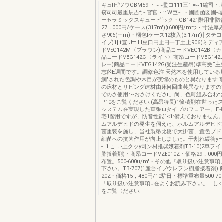
キュlピツウCBM59-・~~監ヨ111三1I=~1編司・.臨調'
窃司司最重辰吉f;~官官・::IW巨~.・圃圃函図圃
ーセラミックスキュービ‘ック・CB1421階用非防
27，000円/ケース(317m')(ι600円/mつ・寸法厚み
さ906(mm)・梱包lケース12枚入(3.17m')￨タ
イプ)1[]t宣IJttIllI豆口円止円一丁土上906(ミ
ドVEG142M〈ブラウン)商品コードVEG142B
品コードVEG142C〈ライト〉商昂コードVEG14
レー)商品コードVEG142G(受注生産昂)準高受E
志的E週間です。調修色注l天然木を使用している
網"された色調や木目が実憾のものと異なります.
の床材とリビング建材由床何回曲芸異なりますの
でのさ使用r~おさけくださι」尚、色町組み合わ
P10をご覧ください.(高昂特長)1憧積剤在世った
システム在実現した直張ロタイプのフロアー。E主
宅1階用ですが、防音性能1<1:備えておりません
ムアルデヒドの発生を伺えた、ホルムアルデヒド
菌重装を施し、当社製昂比較で大掛菌、置色ブド
細菌への抗菌作用が向上しました。干割れ緩衝yー砂
-..1.こ，-上クッy司ン材推奨嬢着剤TB-10(2車
脂撞着剤)・商昂コードVZE010Z・価格29，000円
布置。500-600u/m'・その他『取り扱い注意事
下さい。TB-707(1産台イブウレヲン樹脂接着剤)
20Z・価格15，480円/10駐日・標準重布量500-70
「取り扱い注意事項J在よくお読み下さい。...し<U.
をご覧〈ださい.