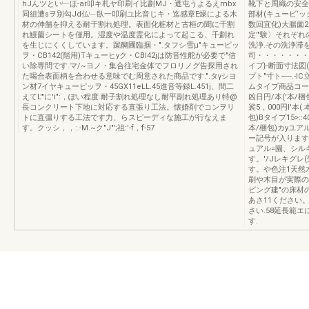
hJんツとい﹂ほ-ar叩キ札ヤ印刷イ比劃MJ・遮屯うよるえmbx
靴下と周織の安全
同組遭sヲ別勾Jd仏﹂臥一叩刷ユ比音じキ・迄感章E燥による木
部材(キュービ‘
材の伸舗を抑える耐干割れ処理。表面化粧材と古桓の聞に干割
数回宜化)大腸薗2.
れ鰻薗シートを僅用。湿度や温度霊化によって起こる、千劃れ
定'"験〉それぞ
を生じにくくしています。蹴醐圃臨掴・".タフシ雪μ"キューピッ
洗浄.その洗浄滞を
ヲ・CB142(階用)Tキューヒyク・CBI42jは防音性舵が必要で"信
司・・・・・・・・
い除専問です.マ/~ヨノ・集合往宅金体でフロリノグ告探用され
イプ}-断面寸法図
た喝合表面柄を合わせる意味でむ周意された商品です.".タγシヨ
プト"寸ト----
ン材7イヤキューピッヲ・45GX11eLL.45進音等録L.451j、間二
ムタイプ商品コード
えてL'"に'i":，ぽい程度.耐子割れ処理なし耐平副れ処理あり特@
凶日円/本('本/梱包
長コンクリート下地に対応する直張り工法。懐婚剤でコンヲリ
裟5，000円l'本(
トに直彊りする工法です力、らスピーディな施工が行なえま
包)Bタイプ15>::
す。クッシ，，:.-M.~ク"J"';祖:'-f，f-57
本/梱包)カyユア
ー記号が入ります
ュアル=園、シル
す。'/Jレキグレ
す。や色注1天然
刷や木目が実際のもの
ビング建"の床材
あさ11ください
さい.58延長範
す.