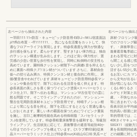
左ページから抽出された内容
右ページから抽出
ー羽田111:11=防百・キュービ‘ック防音用-E碍IJ~lW.IJ宿直面詰
床材-フロリンク
jil'tffi白布置・--ff1111111、、気になる生活奮をカットして、快
でのフロリング騒
適なフロアーライフを実現します。特@長適度な弾力が快適な
す。・床衝寧音に
歩行感を保ちます。柔らかすぎす、堅すき1まい弾力性は、独自
進膏遮音亀李総に
のヲッション構遣が生み出します。このほど良い弾力性が、置
まわる苦屯どに対
労感の少怠い世置な歩行性を実現し、同時に転倒時の安主性も
ら聞こえる感じ慌
高めています。園特殊クッション材階下への床纏i.音を抑えるた
ない少し罰をつけ
めに裏面へ特殊ク;1"/ヨン材がついています.さちに、基材由合
活するL-55少し
仮への切り込み満カ、特揖クンンヨン材と復合的に作用し、床
るお互いにカ.マ
循i繁音舎やわbげています.床材キュービック防音用特@長マン
から文句が出るL
ションや集合住宅で、階下に伝わる生活音を低く抑えます。特
陪が慌になるL-
@長表面の美しさを畏く保つワイピンク塗装+スーパーセラミッ
くるL-80うる
クス仕上11。階下へ伝わる喬は、マンション'lI!古住宅での霊に
ルデヒド対策と抗
怒る問題です。そこでラインアップされたのが、マンションー
慮。・不快なホル
聾古住宅周防音床材キユピッヲ防音用です。特晴子ノション柑
等に吉まれている
により茸になる音を抑え、階下を2互にするととなく世適な暮ら
長表示区分平均値最大
しがおくれます。重しい木の覇面在保つためにワイピンク重装
性的高い部屋に於い
を施し、古臼こ耐摩耗性能在高める特殊樹脂「スパセラミック
常的理境では、こ
スJ在使用しています。特@畏軽量床衝撃音を緩和する、等級別
40Xタイヤキュー
ラインアップ。生活状況に応じて、原衝撃音の遮音等組別40か
50GX11〈紋験
ら印までのラインアップを構えています。{スラブ摩l印刷)従来
果を長期間持続表
晶スーパーセラミックス仕上げ特@畏nuηXi凶山G口却.気瓜ーど
どの細菌に対して