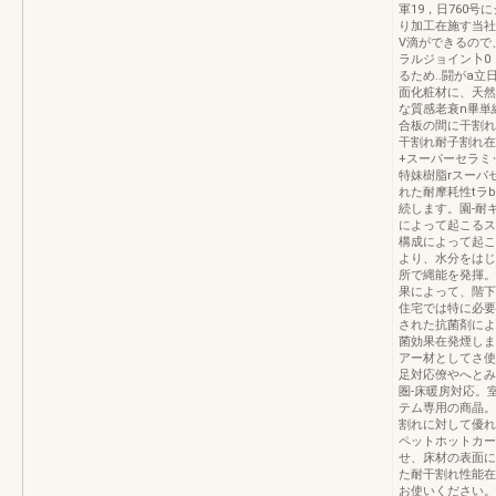
軍19，日760号
り加工在施す当社
V滴ができるので
ラルジョイン卜0，
るため..闘がa立日
面化粧材に、天然
な質感老衰n畢単
合板の間に干割れ
干割れ耐子割れ在
+スーパーセラミ
特妹樹脂rスーパ
れた耐摩耗性tラ
続します。園-耐
によって起こるス
構成によって起こ
より、水分をはじ
所で縄能を発揮。
果によって、階下
住宅では特に必要
された抗菌剤によ
菌効果在発煙しま
アー材としてさ使
足対応僚やへとみ
圏-床暖房対応。
テム専用の商晶。
割れに対して優れ
ペットホットカー
せ、床材の表面に
た耐干割れ性能在
お使いください。ノ4K