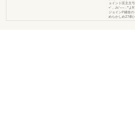
ョイント匡主主弓>X~
='，Jiι'~~.:.
ジョインP鋪舎のイ令
めらかしめZ7承(