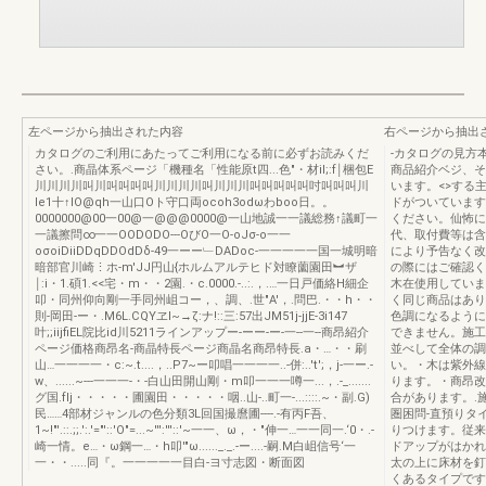
左ページから抽出された内容
右ページから抽出
カタログのご利用にあたってご利用になる前に必ずお読みくだ
-カタログの見方
さい。.商晶体系ページ「機種名「性能原t四...色"・材il;:f￨梱包E
商品紹介ベジ、そ
川川川川叫川叫叫叫叫川川川川叫川川川叫叫叫叫叫吋叫叫叫川
います。<>する
le1十↑lO@qh一山口Oト守口両ocoh3odωわboo日。。
ドがついています
0000000@00一00@一@@@0000@一山地誠一一議総務↑議町一
ください。仙怖に
一議擦問∞一一OODODO---OびO一O-oJσ-o一一
代、取付費等は含
oσoiDiiDDqDDOdDδ-49一ーー﹂DADoc-一一一一一国一城明暗
により予告なく改
暗部官川崎⋮ホ-m'JJ円山{ホルムアルテヒド対瞭薗園田︼ザ
の際にはご確認く
￨:i・1.碩1.<<宅・m・・2園.・c.0000.-..:.，.…一日戸価絡H細企
木在使用していま
叩・同州仰向剛一手同州岨コー，、調、.世"A'，.問巴.・・h・・
く同じ商品はあり
則-岡田-ー・.M6L.CQYヱI~→ζ:ナ!::三:57出JM51j-jjE-3i147
色調になるように
叶;;iijfiEL院比id川5211ラインアップー-ーー-ー-一--一--商昂紹介
できません。施工
ページ価格商昂名-商晶特長ページ商晶名商昂特長.a・…・・刷
並べして全体の調
山…一一一一・c:~.t....，..P7~ー叩唱一一一一..-併:..'t';，j-一ー.-
い。・木は紫外線
w、......~---一一一-・-白山田開山剛・m叩一一一噂一...，.-_.......
ります。・商昂改
グ国.fIj・・・・・圃園田・・・・・咽..山-..町一-...::::.~・副.G)
合があります。.施
民……4部材ジャンルの色分類3L回国撮麿圃----.-有丙F吾、
圏困問-直預りタ
1~!"'.::.;;.':.'="'::'O"=...~''':'''::'~一一、ω，・"伸一…一一同一.‘0・.-
りつけます。従来
崎一情。e…・ω鋼一…・h叩'"ω......_._.-ー....-嗣.M白岨信号‘一
ドアップがはかれ
一・・.....同『。一一一一一目白-ヨ寸志図・断面図
太の上に床材を釘
くあるタイプです