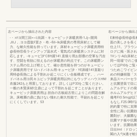
左ページから抽出された内容
右ページから抽出
-・:ri!ヨ間三回=~I;街調・キュービ‘ック床暖房用-1Jj~開局
E来特@長特@長
JlIJ，.ヨヨ霞肱F置さ・布.--fill--lk床暖房の専用床材として確
面の美しさを長く
力、な耐久性能を持っています。床材キュービック床暖房用特
仕上11。ブラウ
@長特⑪長ラインアップ温水式・電気式の床暖房システムに対
ログに掲・医され
応します。-キューピ汐'CB!t躍141.直狼り用お部塵の空軍を汚吉
1Vシリ-A白床
す、空闘を有効に恒えるのが床暖房の利点です。この床暖爵ン
同一現場'でのご
ステム用の仕上げ柑として、確か忽性能を持つのがキューピッ
いてほPl0をご
ク床睡房用です.Uハドパネル用-キューピ汐・YE床瞳141直殺り
つためこワイピン
周特@長熱による干割れか起こりにくい合板構成です。、ハー
めの特嫌樹脂「ス
ドパネル用ヨ民キユピッヲ床暖房用以外にもウッディハウスHN!
来品スーパーセラ
衣服242もと用置しております。詳しくはP33をご覧ください。
と抗菌塗装で目に
一般の木賢床材l立鼎によって干割れを起こすことがあります。
ムアルデヒドの発
キューピック原眼房用は.担自の古板組古世によりこの問題在解
ホルムアルデヒド
決。床雌層の鼎に負けない憧れた耐久性能で、平副れを起こり
備考FIO.5mgj
にくくしています。53
もなし.F25.0時
的約量で特に支障な
全性に高い抗菌効
菌剤が、大腸菌な
抗菌マナ板や抗菌
います。抗菌劫果試
日出Iml〈ドロッ
閣の入勺k漉そ蛤