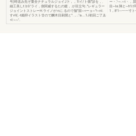
号)時送み先ぞ量全ナチュラルジョイJ卜，，1Iイ/ト個"診を，.
ー・.'-~.~τ・，.闘
細工美しtヨ0.'ライ，側関威するたの鍍，.が目立句.."レギュラー
目~Ia.陣と~h'l.t
ジョイントストレーH.ライノが-nに.るので舗"固~<ーョ~'!~nl.
1，8'1---一一
すν!I{:.-t鋤抑イラスト廿ので酬木目刷開と".，.:'a....1J初回ご了ゑ
<I:~~'.