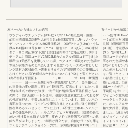
左ページから抽出された内容
右ページから抽出
ウツディハウスランデム仰39-巴:r.t;ヨ111=1幅広翫司・圃圏一⋮
-・:~監ヨ1II;1I
函叩困問圃圏.臨調IW.-JI眉司自S.a長三f出官官tf;Ui=lbU・ウッ
一⋮函叩困対国圏
テ‘ィハウス・ランタ‘ム502圃価格23，000円/ケス(3.3m')・寸法
乱脈1R面極画百雪面扇了
厚み15X幅303X長さ1818(mm)・梱包1ケース6枚入(3.3m')床材
(3.3耐)・寸法厚
タテ・ヨコ潟乱軍0(1尺帽1日間口乱即時了1亡唖互理EI，BI8(ミ
(3.3m')床材
ディアム〉商昂コードVCR502M(カジュアル)商昂コド丁￨拙￨上
商品コード企色i
融邑;圭1天然不を使用している調、カタログに燭賞された色調や
医された色調や木目
木目が実際のものと輿怒ります.φ芭主1Vシリーズの床材とリビ
(の床"とリピン
ング建材の床材由色r~喪主まりますので‘悶現慢でのご使用はお
のご使用1.おさ
さけください.尚‘色町組み合わ世についてはPIOをと覧ください.
をご覧〈たさ，~
(商昂特畏)-平面図トー一一一一1，818--一一一寸J130j・断面固
い部屋に適した15
「一一一→凶一一-~れ酬日弓S~防虫処理1ピアノ、貴昂棚など
瞳れた強度。2.
の重量物の事い部塵に直した15剛厚芭。従来の11ミリに比べ!日
薗Lート在使用。
7倍(当社比}の憧れた強度。E耐干割れ処狸i斉表面化粧柑と古板
干劃同1を生Uに
の間に干割れ紐薗Lートを使用。湿度や温度変化によって起る材
ワイピンゲ重装在
の伸縮在抑え、干書Jれ在生じこくくしています。3葺しい木の
ーセラミッヲス仕
書面在保つため、ワイピンク重装在施しさらに帽に強く耐摩耗
た、ホルムアルデ
性在高めるスパセラミーヴス仕上げ。4不世主主ホJレムアルデ
植で大揖菌、買色
ヒドの発生を抑えた、ホルムアルデヒド対軍商昂。5抗菌塾長老
ました。B継目が
施Lヘ当社製自出聴で大腿菌、黄色ブドウ状時菌芯ど細菌への抗
ルジョイント方式。
菌作用が向上しました。B継目が目立たす、自然な仕上がり畢を
イントジョイνト・
つくるナチユラルジョイント方式。(実用新軍畳録軍193日76日
目が罰.!l:."，