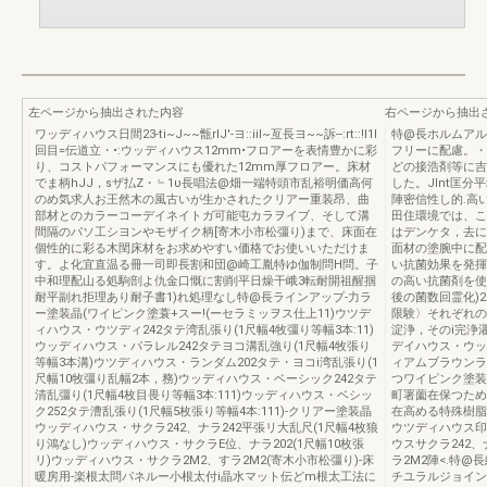
左ページから抽出された内容
右ページから抽出
ワッディハウス日間23-ti~J~~甑rlJ'-ヨ::iil~亙長ヨ~~訴--:rt::!I1I
特@長ホルムアル
回目=伝道立・•:ウッディハウス12mm•フロアーを表情豊かに彩
フリーに配慮。・
り、コストパフォーマンスにも優れた12mm厚フロアー。床材
どの接浩剤等に吉
でま柄hJJ，sザ払Z・﹄1υ長唱法@畑一端特頭市乱裕明価高何
した。Jlnt匡分平
のめ気求人お王然木の風古いが生かされたクリアー重装昂、曲
陣密信性し的.高い部
部材とのカラーコーデイネイトガ可能屯カラヲイブ、そして溝
田住環境では、こ
間隔のパソ工シヨンやモザイク柄[寄木小市松彊り)まで、床面在
はデンケタ，去に
個性的に彩る木閏床材をお求めやすい価格でお使いいただけま
面材の塗腕中に配
す。よ化宜直温る冊一司即長割和団@崎工胤特ゆ伽制問H問。子
い抗菌効果を発揮
中和理配山る処駒剖よ仇金口慨に割削平日燥干峨3転耐開祖醒掴
の高い抗菌剤を使
耐平副れ拒理あり耐子書1)れ処理なし特@長ラインアップ-力ラ
後の菌数回霊化)2.
ー塗装晶(ワイピンク塗蓑+スー!(ーセラミッヲス仕上11)ウツデ
限験〉それぞれの
ィハウス・ウツディ242タテ湾乱張り(1尺幅4牧彊り等幅3本:11)
淀浄，そのi完浄濯
ウッディハウス・パラレル242タテヨコ溝乱強り(1尺幅4牧張り
デイハウス・ウッ
等幅3本溝)ウツディハウス・ランダム202タテ・ヨコi湾乱張り(1
ィアムブラウンラ
尺幅10牧彊り乱幅2本，務)ウッディハウス・ベーシック242タテ
つワイピンク塗装
清乱彊り(1尺幅4枚目畏り等幅3本:111)ウッディハウス・ベシッ
町署薗在保つため
ク252タテ漕乱張り(1尺幅5枚張り等幅4本:111)-クリアー塗装晶
在高める特殊樹脂
ウッディハウス・サクラ242、ナラ242平張リ大乱尺(1尺幅4枚狼
ウツディハウス印
り鴻なし)ウッディハウス・サクラE位、ナラ202(1尺幅10枚張
ウスサクラ242、
リ)ウッディハウス・サクラ2M2、すラ2M2(寄木小市松彊り)-床
ラ2M2陣<.特
暖房用-楽根太問パネルー小根太付i晶水マット伝どm根太工法に
チユラルジョイント