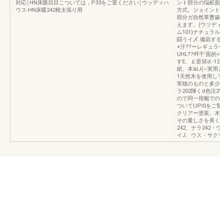
対応￨HN床眼目目こついては，P33をご置ください￨ウッディハ
ント部分の悩粧面
ウス-HN床暖242根太張り用
方式。ジョイント
部分ガ自然草曹歯
えます。(ウツデ
ム101)ナチュラ
闘うイ〆.備凪する
+汗??ーレギュラ
UHL??!ff干'面的<
すE、￡歪5Ed.
紙、本älJ(~実
1天然木を使用し
実穂のものと多少
ラ202陣くd色注
ので同一視暢での
ついてI;lPl0
クリアー塗装。木
その量しさを畏く
242、ナラ242
イJ、ウス・サクラ