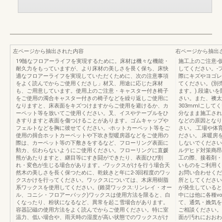
左ページから抽出された内容
右ページから抽出
19髄なフロアーライフを実現するために。床材は機々な機能・
施工上のご注意-
耐久力をもっていますが、より床材の美しさを畏く保ち、床快
してください。-
適なフロアーライフを実現していただくために、次の注意事項
際にキズやヨゴレ
をよく読んでからご使用くださし」材又、用途に応じた床材
てください。(別
も、ご用意しています。使用上のご注意・キャスター付き椅子
ます。).段違い
をご使用の濁合キャスター付きの椅子などを繰り返しご使用に
さい。また、襖太
なりますと、床表面をキズつけますからご使用を避けるか、カ
303mmlこし
ーペット等を放いてご使用ください。叉、イスやテーブルをひ
分なまま施工され
きすりますと表面を傷つけることがあります。ゴムキャップや
などの原因となり
フェルトなどを胸に彼せてください。-ホットカーペット等をご
さい。.工場や体
使用の揖合ホットカーペットや下吹き型暖房器などをご使用の
ださい。.床暖房
際は、カーペット等の下敷きをするなど、フローリング表面に
しないでください
勲カ、伝わらないようにご使用ください。フローリングに直媛
ルデヒド対策商昂
熊があたりますと、継目等にすき闘ができたり、表面ひび割
工の際、接着剤・
れ・変色が生じる場合があります。-ワックスがけを行う場合天
いものをご利用く
然木の美しさを長く保つために、乾銃きと年に2-3回程度のワッ
お問い合わせくだ
クスかけを行ってください。ワックスについては、木床用樹脂
所としてください
系ワックスを使用してください。(錐奨ワックス:リンレイ・オー
が発生していると
ル、コニシ・フロアーパック)ワックスは使用方法を限ると、白
中には他に各種v
くなったり、粉状になるなど、異常を起こ雪場合があります。
て、通気・娩気を
容器記磁の使用方法をよく読んでからご使用ください。特に室
ご相談ください。
温力、低い場合や、雨天時の湿度が高い状態でのワックスがけ
面が汚れにおおわ