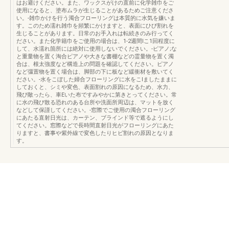
はお避けください。また、ワックスがけの直前に化学雑巾をご
使用になると、塗布ムラが生じることがあるためご注意くださ
い。-雑巾かけを行う濁合フローリングは本質的に水気を嫌いま
す。このため濡れ雑巾を頻繁にかけますと、表面にひび割れを
生じることがあります。日常のお手入れは転続きのみ行ってく
ださい。また化学籍巾をご使用の場合は、1-2週間lこ1回程度に
して、水濡れ箇所には絶対に使用しないでください。-ピアノ;な
と重量物を置く淘合ピアノや大きな書棚などの霊量物を置く濁
合は、根太強度など構造上の問題を確認してください。ピアノ
など彊置物を置く場合は、脚部の下に板など緩衝材を敷いてく
ださい。-水をこぼした婦合フローリングに水をこlましたままに
しておくと、シミや変色、表面割れの原因になるため、水力、
飛ぴ敵ったら、車Eいた布ですみやかに第きとってください。常
に水の飛び散る恐れのある台所や洗面所周辺は、マットを放く
などして保謹してください。-窓際でご使用の濁合フローリング
にあたる直射日光は、カーテン、ブラインド等で遮るようにし
てください。窓際などで長時間直射日光がフローリングにあた
りますと、書事や紫外線で変色したりヒビ割れの原因となりま
す。