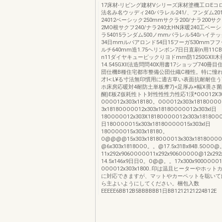
17床材-リビング建材Vシリーズ床材塗機工ロEコ
法名み名ウッディ240パラレル241/、フンダム2
24012ベーシック250mmサクラ200/ナラ200サ
2MO根サクフ240/ナラ240太HN床暖240工ベー
ラ54015ランダム500ノmmパラレル540ハイテッ
34日mmルパアロンド54日15フーガ530mmフフ
ルチ640mm造1.75ヘリンボン7日日直刷n用11C
n11ダイヤキューピックりヨドmm防1250GXII
14.545GXII法造問問40X用書17ショッブ740
団仕機B種住宅都市整備公団仕織C種性。特に憧
才l<:L¥る寸法無印慣用に適古草い表面抗耐耐住う
ホ床房応暖対4耐防土単板摩7)<足厚み×幅X畏さ菌
醐)E板Z仮耗性トト対性性性力性応1渓*OOO12X30
OOOO12x303x1818O。OOOO12x303x1818OOO
3x1818OOOOO12x303x1818OOOOO12x303xl日
18OOOOO12x303X1818OOOOO12x303x1818OO
日18OOOOO15x303x1818OOOOO15x303xl日
18OOOOO15x303x1818O。
O@@@@15x303x1818OOOO13x303x1818OOOO1
@6x303x1818OOO。。@17.5x31Bx84B.5OOO
11x292x906OOOOO11x292x906OOOOO@12x29
14.5x146x9日日O。O@@。。17x300x900OOOO1
OOOO12x303x1800..印は温且ヒーターやホッ
に対応できますが、マットやカーペットを聡いて
ら主よいようにしてください。梱包入数
EEEEE6BB12B5BBBBBB1日BB1212121224B12E