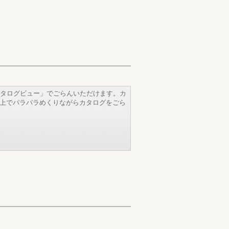
タログビュー」でごらんいただけます。カ
b上でパラパラめくりながらカタログをごら