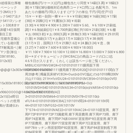
ロ総様装仕厚種
梱包価格(円/ケース)()円は梱包当たり同世￥14刷(3.凋)￥18刷(3
01ベーシック
測)￥17刷(3鈎)価格対応色商昂コード※口問には.色配号力、1m
クラ2MOけラ
あたりの価格円/同l入ります.(グラフの単位.千円/同)空戸1日
シック540ア法ナ
15￥一￥初一刻則一卿￥+一￥+￥印刷(3銅)￥16刷(3却)￥17刷
ク54113ソシオ
(3却)￥25脚(川)￥19.圃加(3.30)￥却刷
ット530木Bマ
(3.30)￥4.900￥4.900￥5.200￥7.600￥5.60。￥6.100￥21刷低
B床暖14日張間
調)1￥6.制組刷{川)1￥8.700判刷(3制￨判100￥21刷(3測￨￥6.棚
木冊目工音
￥お.000(3.初)￥お.000(3.調)￥28.蜘(3.30)￥16刷(3却)￥29.01同
冊目住宅都市霊備公
(1.限)￥35刷(3.17)￥お刷(3.17)￥32刷(3.17)￥38.倒同
れている能O置
(3.17)￥日，国岡(3.17)￥21脚(1.62)￥24.鵬(3.24)￥忽，側
TF耐風混ベ￨耐
(3.27)￥7.600￥7.600￥8.500￥4.900￥18.00日
‘Yツ音(単位・
￥11.100￥7.900￥10.100￥12.000￥16.800￥13.000￥7.500￥6.800
3X1818O。
回ー※ダイヤキューピック(5HCBA口)の商晶コードの口にl志
OO12x3日
4.6.9.日が入ります。くわしくは該当ページ在ご覧ください。
MIBILICIGIYINVGW24<O101010101111腫用面下用
O@@@12x303x909OOOOO15x303xl
VDP24D101010101111腫周廊下用VDR20(]101010101111関白下
周20参考￨燭厳頁床材VCB24<OωゆゆOVC臨むのゆ1010l剛200V
川山1110出:211H+foVDU24<O10101010VCB54<O1010ゆOV印
5x303x1818OOOO15x303x1818OOOO15x303x1818OOO。
刷y1什1110VCR500:::J101010101VCP54<Oゆ
@。。
101010VDH54D10101010VAS34<O1010ゆゆVAR54<O101010ゆ
2x906OOOOO@14.5x292x906OOOOO。
VAF53<O10101010VA日
2x15日xl即日
3<010101010VEM64<O10101010VEH78<O10110ゆ
トカベットの世用
vFU14<O101010105HCBA口101101V悶24<010110110V同
舶が直縫伝わ
44<010110110VFG52<O叫10110V
下'S74<O10101010VAE22<O10110VAC24<O10110居室周、廊下
周P72P81P81P72P73属蜜周.廊下周居費用.廊下周IP73用、廊下
周IP74居軍用、廊下問IP74床OlIIl!Ill‘居室用IP9日居室用.廊下周
IP77居費用、廊下用IP77居室用‘廊下周IP7日居室用、廊下
IIIIP78キッチン用居室悶IP82居室用、廊下馬IP84居室飼庖下用
IP84居室用、廊下用IP84間一町一町一町一貯一用問問一日一室