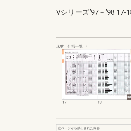
Vシリーズ’97－’98 17-18
床材 仕様一覧
17
18
左ページから抽出された内容