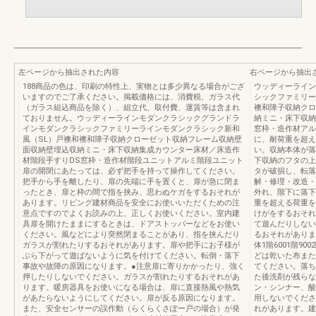
左ページから抽出された内容
右ページから抽出
188商品の色は、印刷の特性上、実物とは多少異なる場合がござ
ウッディーライン
いますのでご了承ください。掲載価格には、消費税、ガラス代
シックファミリー
（ガラス組込商品を除く）、組立代、取付費、運賃等は含まれ
襖和障子収納クロ
ておりません。ウッディーラインモダンクラシックグランドラ
納ミニ・床下収納
インモダンクラシックファミリーラインモダンクラシック新和
窓枠・造作材アル
風（SL）戸襖和襖和障子収納クローゼット収納フレーム収納壁
に、耐荷重を超え
面収納壁埋込収納ミニ・床下収納集成カウンター床材／床造作
い。収納本体が落
材階段手すりDS窓枠・造作材階段ユニットアルミ階段ユニット
下収納のフタの上
扉の開閉にあたっては、必ず把手を持って操作してください。
タが破損し、転落
把手から手を離したり、扉の先端に手を置くと、扉が急に閉ま
解・修理・改造・
ったとき、扉と枠の間で指を挟み、思わぬケガをするおそれが
外れ、階下に落下
あります。リビング建材商品を安全にお使いいただくための注
重を超える荷重を
意点ですのでよくお読みの上、正しくお使いください。室内建
けがをするおそれ
具扉を開けたままにするときは、ドアストッパーなどをお使い
て遊んだりしない
ください。風などにより突然閉まることがあり、指を挟んだり
るおそれがありま
ガラスが割れたりするおそれがあります。扉や把手にお子様が
体1階6001階900
ぶら下がって遊ばないように気を付けてください。転倒・落下
どは乾いた布また
事故や故障の原因になります。●注意扉に寄りかかったり、強く
てください。落ち
押したりしないでください。ガラスが割れたりするおそれがあ
た後洗剤が残らな
ります。暖房器具をお使いになる場合は、扉に直接熱風や熱気
ン・シンナー、酸
があたらないようにしてください。扉が反る原因になります。
用しないでくださ
また、安全センサーの誤作動（らくらくさぽー戸の場合）が発
れがあります。建