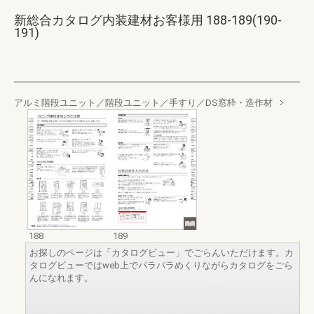
新総合カタログ内装建材お客様用 188-189(190-
191)
アルミ階段ユニット／階段ユニット／手すり／DS窓枠・造作材
188
189
お探しのページは「カタログビュー」でごらんいただけます。カ
タログビューではweb上でパラパラめくりながらカタログをごら
んになれます。