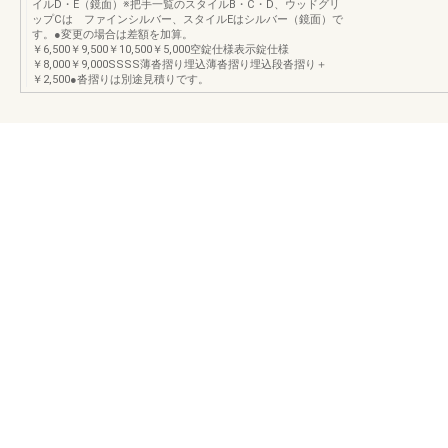
イルD・E（鏡面）※把手一覧のスタイルB・C・D、ウッドグリ
ップCは ファインシルバー、スタイルEはシルバー（鏡面）で
す。●変更の場合は差額を加算。
￥6,500￥9,500￥10,500￥5,000空錠仕様表示錠仕様
￥8,000￥9,000SSSS薄沓摺り埋込薄沓摺り埋込段沓摺り＋
￥2,500●沓摺りは別途見積りです。