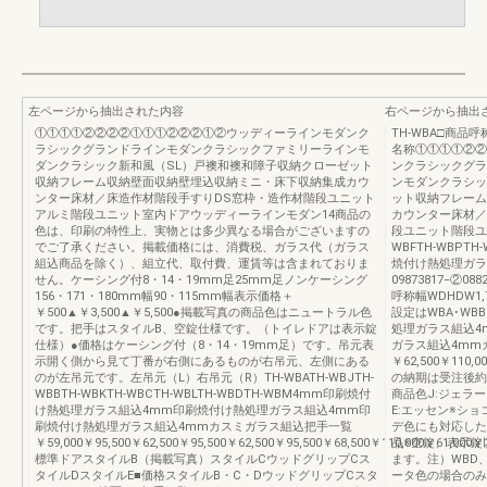
左ページから抽出された内容
右ページから抽出
①①①①②②②②①①①②②②①②ウッディーラインモダンク
TH-WBA□商
ラシックグランドラインモダンクラシックファミリーラインモ
名称①①①①②②
ダンクラシック新和風（SL）戸襖和襖和障子収納クローゼット
ンクラシックグラ
収納フレーム収納壁面収納壁埋込収納ミニ・床下収納集成カウ
ンモダンクラシッ
ンター床材／床造作材階段手すりDS窓枠・造作材階段ユニット
ット収納フレーム
アルミ階段ユニット室内ドアウッディーラインモダン14商品の
カウンター床材／
色は、印刷の特性上、実物とは多少異なる場合がございますの
段ユニット階段ユニッ
でご了承ください。掲載価格には、消費税、ガラス代（ガラス
WBFTH-WBP
組込商品を除く）、組立代、取付費、運賃等は含まれておりま
焼付け熱処理ガラス
せん。ケーシング付8・14・19mm足25mm足ノンケーシング
09873817−②088
156・171・180mm幅90・115mm幅表示価格＋
呼称幅WDHDW1,7
￥500▲￥3,500▲￥5,500●掲載写真の商品色はニュートラル色
設定はWBA･WB
です。把手はスタイルB、空錠仕様です。（トイレドアは表示錠
処理ガラス組込4
仕様）●価格はケーシング付（8・14・19mm足）です。吊元表
ガラス組込4mm
示開く側から見て丁番が右側にあるものが右吊元、左側にある
￥62,500￥110,
のが左吊元です。左吊元（L）右吊元（R）TH-WBATH-WBJTH-
の納期は受注後約
WBBTH-WBKTH-WBCTH-WBLTH-WBDTH-WBM4mm印刷焼付
商品色J:ジェラー
け熱処理ガラス組込4mm印刷焼付け熱処理ガラス組込4mm印
E:エッセン※シ
刷焼付け熱処理ガラス組込4mmカスミガラス組込把手一覧
デ色にも対応した
￥59,000￥95,500￥62,500￥95,500￥62,500￥95,500￥68,500￥110,000￥61,000￥1
品※空錠、表示錠
標準ドアスタイルB（掲載写真）スタイルCウッドグリップCス
ます。注）WBD
タイルDスタイルE■価格スタイルB・C・DウッドグリップCスタ
ータ色の場合のみ