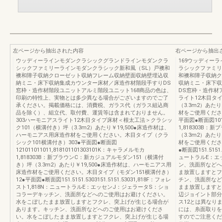
左ページから抽出された内容
右ページから抽出
ウッディーラインモダンクラシックグランドラインモダンクラ
169ウッディー
シックファミリーラインモダンクラシック新和風（SL）戸襖和
ラシックファミリ
襖和障子収納クローゼット収納フレーム収納壁面収納壁埋込収
和襖和障子収納ク
納ミニ・床下収納集成カウンター床材／床造作材階段手すりDS
収納ミニ・床下収
窓枠・造作材階段ユニットアルミ階段ユニット168商品の色は、
DS窓枠・造作材
印刷の特性上、実物とは多少異なる場合がございますのでご了
ライト12木目タ
承ください。掲載価格には、消費税、ガラス代（ガラス組込商
（3.3m2）あた
品を除く）、組立代、取付費、運賃等は含まれておりません。
材をご使用ください
303ハーモニアスライト12木目タイプ床材＜根太工法＞クラシッ
平面図●断面図1011
ク101（横溝付き）坪（3.3m2）あたり￥19,500●床造作材は、
1,818303B
ハーモニアス用床造作材をご使用ください。木目タイプ（クラ
（3.3m2）あた
シック101横溝付き）303●平面図●断面図
材をご使用ください
121011011011,818101101303101K：キャラメルモカ
●断面図151.5151
1,818303B：新ブラウンC：新カジュアルモダン151（横溝付
ュートラルE：エ
き）坪（3.3m2）あたり￥19,500●床造作材は、ハーモニアス用
ン、洗面所などへ
床造作材をご使用ください。木目タイプ（モダン151横溝付き）
ま放置しますとフ
12●平面図●断面図151.5151.5303151.5151.53031,818F：フォレ
チン、洗面所など
スト1,818N：ニュートラルE：エッセンJ：ジェラータS：ショ
まま放置しますと
コラーデキッチン、洗面所などへのご使用はお避けください。
辺ジョイント部分
水をこぼしたまま放置しますとフクレ、突上げが生じる場合が
ス12とは異なり
あります。キッチン、洗面所などへのご使用はお避けくださ
には、糸面取りを
い。水をこぼしたまま放置しますとフクレ、突上げが生じる場
すのでご注意くだ