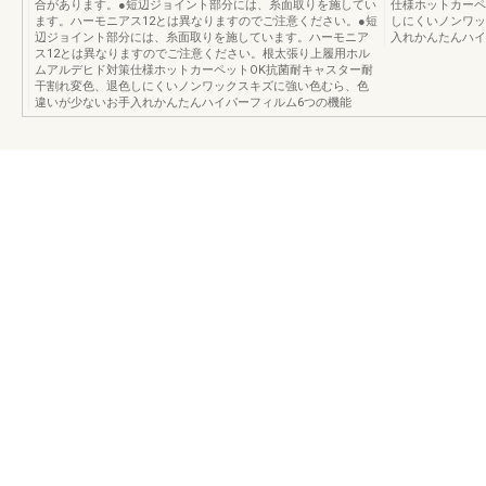
合があります。●短辺ジョイント部分には、糸面取りを施してい
仕様ホットカーペ
ます。ハーモニアス12とは異なりますのでご注意ください。●短
しにくいノンワッ
辺ジョイント部分には、糸面取りを施しています。ハーモニア
入れかんたんハイ
ス12とは異なりますのでご注意ください。根太張り上履用ホル
ムアルデヒド対策仕様ホットカーペットOK抗菌耐キャスター耐
干割れ変色、退色しにくいノンワックスキズに強い色むら、色
違いが少ないお手入れかんたんハイパーフィルム6つの機能