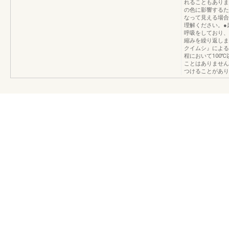
れることもありま
の色に影響するた
なって見える場合
理解ください。●
呼吸をしており、
縮みを繰り返しま
クイムシ』による
程において100
ことはありません
つけることがあり