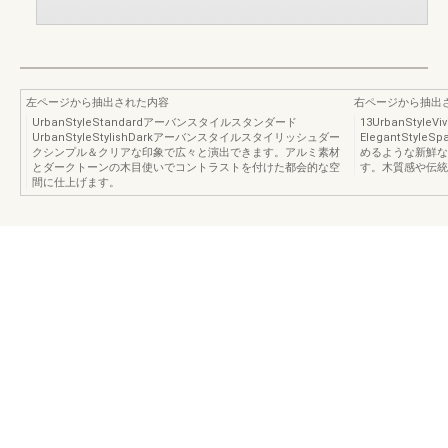
左ページから抽出された内容
右ページから抽出
UrbanStyleStandardアーバンスタイルスタンダード
13UrbanSty
UrbanStyleStylishDarkアーバンスタイルスタイリッシュダー
ElegantSty
クシンプル＆クリアな印象で広々と演出できます。アルミ素材
めるような新鮮な
とダークトーンの木目使いでコントラストを付けた都会的な空
す。木質感や伝統
間に仕上げます。