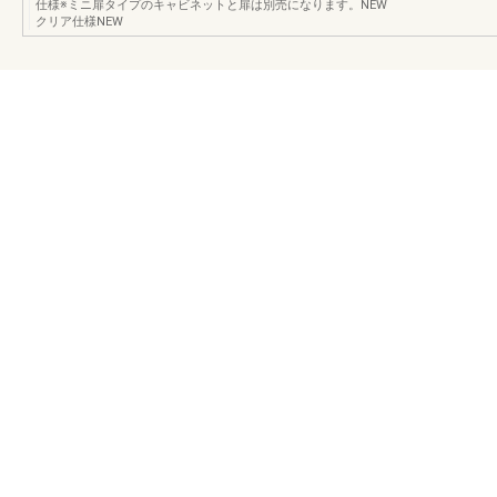
仕様※ミニ扉タイプのキャビネットと扉は別売になります。NEW
クリア仕様NEW