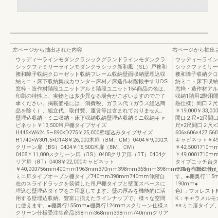
左ページから抽出された内容
右ページから抽出
ウッディーラインモダンクラシックグランドラインモダンクラ
ウッディーライン
シックファミリーラインモダンクラシック新和風（SL）戸襖和
シックファミリー
襖和障子収納クローゼット収納フレーム収納壁面収納壁埋込収
襖和障子収納クロ
納ミニ・床下収納集成カウンター床材／床造作材階段手すりDS
納ミニ・床下収納
窓枠・造作材階段ユニットアルミ階段ユニット154商品の色は、
窓枠・造作材アル
印刷の特性上、実物とは多少異なる場合がございますのでご了
収納1階用2階用間
承ください。掲載価格には、消費税、ガラス代（ガラス組込商
熱仕様）間口２尺
品を除く）、組立代、取付費、運賃等は含まれておりません。
￥19,000￥33,0
壁埋込収納・ミニ収納・床下収納収納壁埋込収納ミニ収納キャ
間口２尺×2尺間
ビネット￥13,500吊戸棚タイプサイズ
尺×2尺間口２尺×
H445×W624.5∼890×D275￥25,000壁埋込みタイプサイズ
606×606×427.560
H1740×W301.5×D148￥26,000木扉（BM、CM）0404￥9,000ス
キャビネット￥49
クリーン扉（BS）0404￥16,500木扉（BM、CM）
￥42,500171
0408￥11,000スクリーン扉（BS）0408クリア扉（BT）0404ク
￥49,0001710
リア扉（BT）0408￥22,000キャビネット
タイプニッチ台タ
￥40,000756mm400mm1963mm370mm398mm368mm398mm398mm368mm
ースを有効に使え
ミニ扉タイプオープン棚タイプ740mm398mm740mm伸縮自
す。●棚奥行115
在のスライドラックを装備した吊戸棚タイプと壁面スペースに
190mm● 
埋込む壁埋込タイプをご用意してます。壁の厚みを機能的に活
色F：フォレスト
用する壁埋込収納。豊富に揃えたラインナップで、様々な空間
K：キャラメルモ
に使えます。●棚奥行155mm●棚奥行124mmスクリーン仕様ス
※※ミニ扉タイプ
クリーン仕様受注生産品398mm368mm398mm740mmクリア