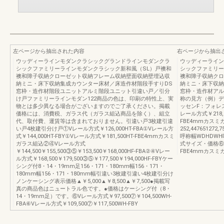
左ページから抽出された内容
右ページから抽出
ウッディーラインモダンクラシックグランドラインモダンクラ
ウッディーライン
シックファミリーラインモダンクラシック新和風（SL）戸襖和
シックファミリー
襖和障子収納クローゼット収納フレーム収納壁面収納壁埋込収
襖和障子収納クロ
納ミニ・床下収納集成カウンター床材／床造作材階段手すりDS
納ミニ・床下収納
窓枠・造作材階段ユニットアルミ階段ユニット引違い戸／引分
窓枠・造作材アル
け戸ファミリーラインモダン122商品の色は、印刷の特性上、実
称の見方（例）デ
物とは多少異なる場合がございますのでご了承ください。掲載
ッセンF：フォレ
価格には、消費税、ガラス代（ガラス組込商品を除く）、組立
レール方式￥218,50
代、取付費、運賃等は含まれておりません。引違い戸3枚建引違
FBE4mmカス
い戸4枚建引分け戸①Vレール方式￥126,000HT-FBA①Vレール方
252,447651272,7
式￥144,000HT-FBY①Vレール方式￥181,500HT-FBE4mmカスミ
呼称幅WDHDWH呼
ガラス組込②④Vレール方式
式サイズ・価格⑥Vレ
￥144,500￥155,500③⑤￥153,500￥168,000HF-FBA②④Vレー
FBE4mmカスミ
ル方式￥168,500￥179,500③⑤￥177,500￥194,000HF-FBYケー
シング付8・14・19mm足156・171・180mm幅156・171・
180mm幅156・171・180mm幅引違い3枚建引違い4枚建引分け
ノンケーシング表示価格▲￥5,000▲￥8,500▲￥7,500●掲載写
真の商品色はニュートラル色です。●価格はケーシング付（8・
14・19mm足）です。⑥Vレール方式￥97,500⑦￥104,500WH-
FBA⑥Vレール方式￥109,500⑦￥117,500WH-FBY