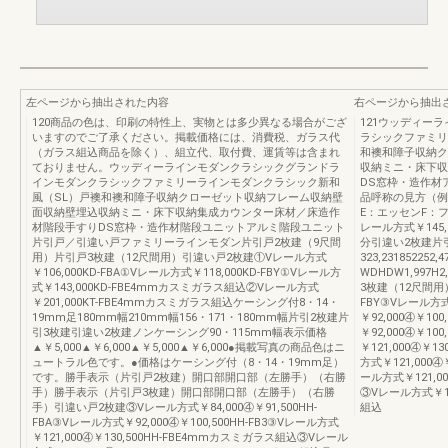
左ページから抽出された内容
右ページから抽出
120商品の色は、印刷の特性上、実物とは多少異なる場合がござ
121ウッディー
いますのでご了承ください。掲載価格には、消費税、ガラス代
ラシックファミリ
（ガラス組込商品を除く）、組立代、取付費、運賃等は含まれ
和襖和障子収納ク
ておりません。ウッディーラインモダンクラシックグランドラ
収納ミニ・床下収
インモダンクラシックファミリーラインモダンクラシック新和
DS窓枠・造作材
風（SL）戸襖和襖和障子収納クローゼット収納フレーム収納壁
品呼称の見方（例
面収納壁埋込収納ミニ・床下収納集成カウンター床材／床造作
E：エッセンF：
材階段手すりDS窓枠・造作材階段ユニットアルミ階段ユニット
レール方式￥145,5
片引戸／引違い戸ファミリーラインモダン片引戸2枚建（9尺間
分引違い2枚建片
用）片引戸3枚建（12尺間用）引違い戸2枚建①Vレール方式
323,231852252
￥106,000KD-FBA①Vレール方式￥118,000KD-FBY①Vレール方
WDHDW1,997
式￥143,000KD-FBE4mmカスミガラス組込②Vレール方式
3枚建（12尺間用）
￥201,000KT-FBE4mmカスミガラス組込ケーシング付8・14・
FBY③Vレール方式￥
19mm足180mm幅210mm幅156・171・180mm幅片引2枚建片
￥92,000④￥10
引3枚建引違い2枚建ノンケーシング90・115mm幅表示価格
￥92,000④￥10
▲￥5,000▲￥6,000▲￥5,000▲￥6,000●掲載写真の商品色はニ
￥121,000④￥
ュートラル色です。●価格はケーシング付（8・14・19mm足）
方式￥121,000
です。勝手表示（片引戸2枚建）開口部開口部（左勝手）（右勝
ール方式￥121,0
手）勝手表示（片引戸3枚建）開口部開口部（左勝手）（右勝
③Vレール方式￥12
手）引違い戸2枚建③Vレール方式￥84,000④￥91,500HH-
組込
FBA③Vレール方式￥92,000④￥100,500HH-FB3③Vレール方式
￥121,000④￥130,500HH-FBE4mmカスミガラス組込③Vレール