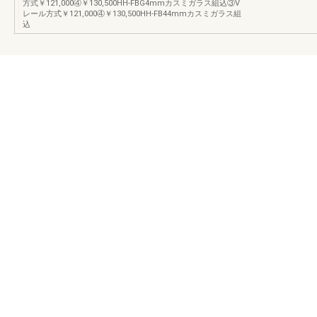
方式￥121,000④￥130,500HH-FBG4mmカスミガラス組込③V
レール方式￥121,000④￥130,500HH-FB44mmカスミガラス組
込