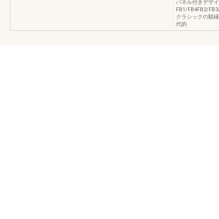
パネル付きデザイ
FB1/FB4FB2/F
クラシックの額縁
代的