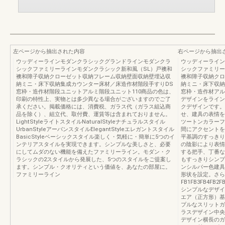
左ページから抽出された内容
右ページから抽出
ウッディーラインモダンクラシックグランドラインモダンクラ
ウッディーライン
シックファミリーラインモダンクラシック新和風（SL）戸襖和
シックファミリー
襖和障子収納クローゼット収納フレーム収納壁面収納壁埋込収
襖和障子収納クロ
納ミニ・床下収納集成カウンター床材／床造作材階段手すりDS
納ミニ・床下収納
窓枠・造作材階段ユニットアルミ階段ユニット110商品の色は、
窓枠・造作材アル
印刷の特性上、実物とは多少異なる場合がございますのでご了
デザインをライン
承ください。掲載価格には、消費税、ガラス代（ガラス組込商
クデザインです。
品を除く）、組立代、取付費、運賃等は含まれておりません。
せ、建具の表情を
LightStyleライトスタイルNaturalStyleナチュラルスタイル
ツートンカラーフ
UrbanStyleアーバンスタイルElegantStyleエレガントスタイル
間にアクセントを
BasicStyleベーシックスタイル楽しく・気軽に・簡単に5つのイ
平基調のすっきり
ンテリアスタイルを実現できます。シンプルな美しさと、必要
の陰影により表情
にしてムダのない機能を備えたファミリーライン。モダン・ク
する把手、丁番な
ラシックの2スタイルから発展した、5つのスタイルをご提案し
もすっきりシンプ
ます。シンプル・クオリティという価値を、あなたの部屋に。
ンシルバー色建具
ファミリーライン
形状を設定。さら
FB1FB3FB4F
シンプルなデザイ
エア（正方形）基
プルなスリットガ
ラスデザイン中央
デザイン横長のガ