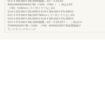
GCC￥309,000￥296,000内観図︵6尺︶5.5尺6尺
89023308909205401780（1630）1790※（ ）内は5.5尺
（740）1630mmミラー付ミラーなしGS-
GCA￥255,000￥235,000GS-GCB￥289,500￥276,500GS-
GCC￥319,500￥306,5001780mmミラー付ミラーなしGS-
GCA￥255,000￥235,000GS-GCB￥289,500￥276,500GS-
GCC￥319,500￥306,500内観図︵6尺︶5.5尺6尺※（ ）内は5.5
尺8909205401780（1630）（740）44544523301790玄関収納グ
ランドラインクラシック