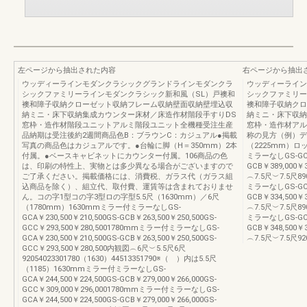
左ページから抽出された内容
右ページから抽出
ウッディーラインモダンクラシックグランドラインモダンクラ
ウッディーライン
シックファミリーラインモダンクラシック新和風（SL）戸襖和
シックファミリー
襖和障子収納クローゼット収納フレーム収納壁面収納壁埋込収
襖和障子収納クロ
納ミニ・床下収納集成カウンター床材／床造作材階段手すりDS
納ミニ・床下収納
窓枠・造作材階段ユニットアルミ階段ユニット全機種受注生産
窓枠・造作材アル
品納期は受注後約2週間商品色B：ブラウンC：カジュアル●掲載
称の見方（例）デ
写真の商品色はカジュアルです。●台輪に脚（H＝350mm）2本
（2225mm）ロ
付属。●ベースキャビネットにカウンター付属。106商品の色
ミラーなしGS-GCA￥
は、印刷の特性上、実物とは多少異なる場合がございますので
GCB￥389,000￥
ご了承ください。掲載価格には、消費税、ガラス代（ガラス組
︵7.5尺︶7.5尺89
込商品を除く）、組立代、取付費、運賃等は含まれておりませ
ミラーなしGS-GCA￥
ん。コの字1型コの字3型ロの字型5.5尺（1630mm）／6尺
GCB￥334,500￥
（1780mm）1630mmミラー付ミラーなしGS-
︵7.5尺︶7.5尺89
GCA￥230,500￥210,500GS-GCB￥263,500￥250,500GS-
ミラーなしGS-GCA￥
GCC￥293,500￥280,5001780mmミラー付ミラーなしGS-
GCB￥348,500￥
GCA￥230,500￥210,500GS-GCB￥263,500￥250,500GS-
︵7.5尺︶7.5尺920
GCC￥293,500￥280,500内観図︵6尺︶5.5尺6尺
92054023301780（1630）44513351790※（ ）内は5.5尺
（1185）1630mmミラー付ミラーなしGS-
GCA￥244,500￥224,500GS-GCB￥279,000￥266,000GS-
GCC￥309,000￥296,0001780mmミラー付ミラーなしGS-
GCA￥244,500￥224,500GS-GCB￥279,000￥266,000GS-