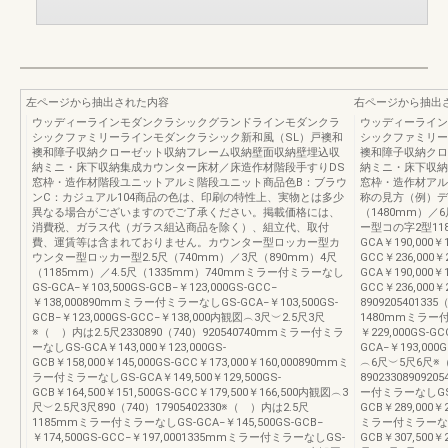
左ページから抽出された内容
右ページから抽出
ウッディーラインモダンクラシックグランドラインモダンクラ
ウッディーライン
シックファミリーラインモダンクラシック新和風（SL）戸襖和
シックファミリー
襖和障子収納クローゼット収納フレーム収納壁面収納壁埋込収
襖和障子収納クロ
納ミニ・床下収納集成カウンター床材／床造作材階段手すりDS
納ミニ・床下収納
窓枠・造作材階段ユニットアルミ階段ユニット商品色B：ブラウ
窓枠・造作材アル
ンC：カジュアル104商品の色は、印刷の特性上、実物とは多少
称の見方（例）デ
異なる場合がございますのでご了承ください。掲載価格には、
（1480mm）／
消費税、ガラス代（ガラス組込商品を除く）、組立代、取付
ー型コの字2型11
費、運賃等は含まれておりません。カウンター型ロッカー型カ
GCA￥190,000￥1
ウンター型ロッカー型2.5尺（740mm）／3尺（890mm）4尺
GCC￥236,000
（1185mm）／4.5尺（1335mm）740mmミラー付ミラーなし
GCA￥190,000￥1
GS-GCA−￥103,500GS-GCB−￥123,000GS-GCC−
GCC￥236,000￥
￥138,000890mmミラー付ミラーなしGS-GCA−￥103,500GS-
890920540133
GCB−￥123,000GS-GCC−￥138,000内観図︵3尺︶2.5尺3尺
1480mmミラー付ミ
※（ ）内は2.5尺2330890（740）920540740mmミラー付ミラ
￥229,000GS-
ーなしGS-GCA￥143,000￥123,000GS-
GCA−￥193,000
GCB￥158,000￥145,000GS-GCC￥173,000￥160,000890mmミ
︵6尺︶5尺6尺※
ラー付ミラーなしGS-GCA￥149,500￥129,500GS-
890233089092
GCB￥164,500￥151,500GS-GCC￥179,500￥166,500内観図︵3
ー付ミラーなしGS-G
尺︶2.5尺3尺890（740）17905402330※（ ）内は2.5尺
GCB￥289,000￥2
1185mmミラー付ミラーなしGS-GCA−￥145,500GS-GCB−
ミラー付ミラーなしGS
￥174,500GS-GCC−￥197,0001335mmミラー付ミラーなしGS-
GCB￥307,500￥