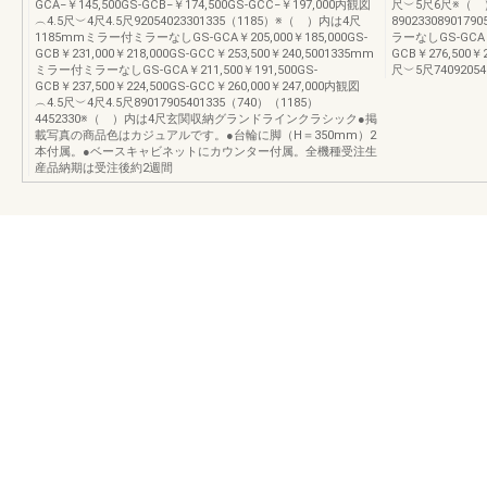
GCA−￥145,500GS-GCB−￥174,500GS-GCC−￥197,000内観図
尺︶5尺6尺※（ 
︵4.5尺︶4尺4.5尺92054023301335（1185）※（ ）内は4尺
890233089017
1185mmミラー付ミラーなしGS-GCA￥205,000￥185,000GS-
ラーなしGS-GCA￥2
GCB￥231,000￥218,000GS-GCC￥253,500￥240,5001335mm
GCB￥276,500￥
ミラー付ミラーなしGS-GCA￥211,500￥191,500GS-
尺︶5尺74092054
GCB￥237,500￥224,500GS-GCC￥260,000￥247,000内観図
︵4.5尺︶4尺4.5尺89017905401335（740）（1185）
4452330※（ ）内は4尺玄関収納グランドラインクラシック●掲
載写真の商品色はカジュアルです。●台輪に脚（H＝350mm）2
本付属。●ベースキャビネットにカウンター付属。全機種受注生
産品納期は受注後約2週間