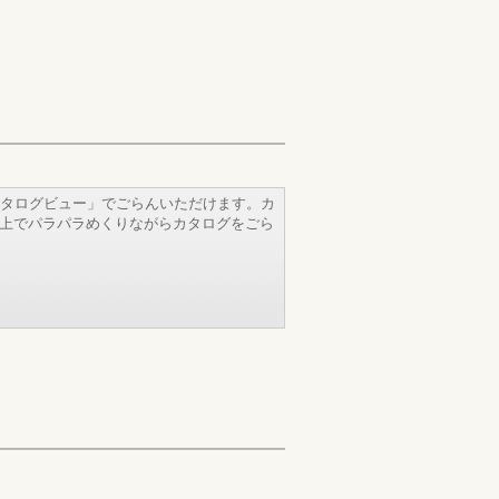
タログビュー」でごらんいただけます。カ
b上でパラパラめくりながらカタログをごら