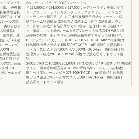
ンモダンクラ
④Vレール方式￥199,500④Vレール方式
（SL）戸襖和
￥239,500⑤￥214,500⑤￥257,500ウッディーラインモダンクラ
収納壁埋込収
シックグランドラインモダンクラシックファミリーラインモダ
階段手すりDS
ンクラシック新和風（SL）戸襖和襖和障子収納クローゼット収
Vレール方式
納フレーム収納壁面収納壁埋込収納ミニ・床下収納集成カウン
上、実物とは多
ター床材／床造作材階段手すりDS窓枠・造作材アルミ階段ユニ
掲載価格に
ット階段ユニット②Vレール方式②Vレール方式③③TH-WBA□商
、組立代、取
品呼称の見方（例）デザイン呼称品種呼称デザイン名称商品色
引違い戸4枚建
B：ブラウンC：カジュアル101￥358,500HF-GCD4mm印刷焼付
00④Vレール方式
け熱処理ガラス組込￥438,500HF-GCF5mm印刷焼付け熱処理カ
00WH-
ットガラス組込￥387,000￥473,000WH-GCD4mm印刷焼付け熱
け戸全機種受注生
処理ガラス組込WH-GCF5mm印刷焼付け熱処理カットガラス組
真は片引戸で
込
ール方式、商品
24322,3963,251852852202,0351,997①②363,611942③343,417852④383,
ング付（8・
サイズ・価格呼称幅区分WDHDWH呼称高Vレール方式3枚建4枚
①Vレール方式
建引分け①Vレール方式￥278,500HT-GCD4mm印刷焼付け熱処
CB
理ガラス組込①Vレール方式￥338,500HT-GCF5mm印刷焼付け
熱処理カットガラス組込