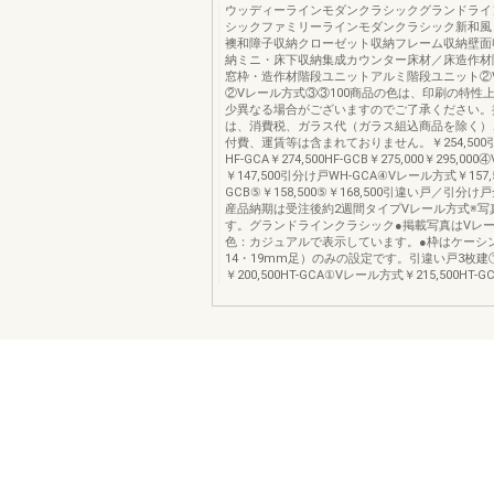
ウッディーラインモダンクラシックグランドライ
シックファミリーラインモダンクラシック新和風
襖和障子収納クローゼット収納フレーム収納壁面
納ミニ・床下収納集成カウンター床材／床造作材
窓枠・造作材階段ユニットアルミ階段ユニット②
②Vレール方式③③100商品の色は、印刷の特性
少異なる場合がございますのでご了承ください。
は、消費税、ガラス代（ガラス組込商品を除く）
付費、運賃等は含まれておりません。￥254,500
HF-GCA￥274,500HF-GCB￥275,000￥295,0
￥147,500引分け戸WH-GCA④Vレール方式￥157,5
GCB⑤￥158,500⑤￥168,500引違い戸／引分
産品納期は受注後約2週間タイプVレール方式※写
す。グランドラインクラシック●掲載写真はVレ
色：カジュアルで表示しています。●枠はケーシ
14・19mm足）のみの設定です。引違い戸3枚建
￥200,500HT-GCA①Vレール方式￥215,500HT-G