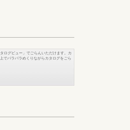
タログビュー」でごらんいただけます。カ
b上でパラパラめくりながらカタログをごら