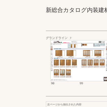
新総合カタログ内装建材お客様
グランドライン
98
99
左ページから抽出された内容