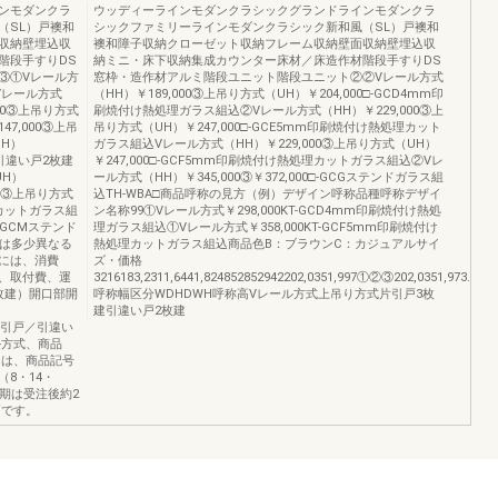
ンモダンクラ
ウッディーラインモダンクラシックグランドラインモダンクラ
（SL）戸襖和
シックファミリーラインモダンクラシック新和風（SL）戸襖和
収納壁埋込収
襖和障子収納クローゼット収納フレーム収納壁面収納壁埋込収
階段手すりDS
納ミニ・床下収納集成カウンター床材／床造作材階段手すりDS
③①Vレール方
窓枠・造作材アルミ階段ユニット階段ユニット②②Vレール方式
①Vレール方式
（HH）￥189,000③上吊り方式（UH）￥204,000□-GCD4mm印
000③上吊り方式
刷焼付け熱処理ガラス組込②Vレール方式（HH）￥229,000③上
47,000③上吊
吊り方式（UH）￥247,000□-GCE5mm印刷焼付け熱処理カット
HH）
ガラス組込Vレール方式（HH）￥229,000③上吊り方式（UH）
CC引違い戸2枚建
￥247,000□-GCF5mm印刷焼付け熱処理カットガラス組込②Vレ
UH）
ール方式（HH）￥345,000③￥372,000□-GCGステンドガラス組
000③上吊り方式
込TH-WBA□商品呼称の見方（例）デザイン呼称品種呼称デザイ
理カットガラス組
ン名称99①Vレール方式￥298,000KT-GCD4mm印刷焼付け熱処
□-GCMステンド
理ガラス組込①Vレール方式￥358,000KT-GCF5mm印刷焼付け
とは多少異なる
熱処理カットガラス組込商品色B：ブラウンC：カジュアルサイ
には、消費
ズ・価格
、取付費、運
3216183,2311,6441,824852852942202,0351,997①②③202,0351,973.5−
枚建）開口部開
呼称幅区分WDHDWH呼称高Vレール方式上吊り方式片引戸3枚
建引違い戸2枚建
込片引戸／引違い
ル方式、商品
には、商品記号
（8・14・
期は受注後約2
戸です。