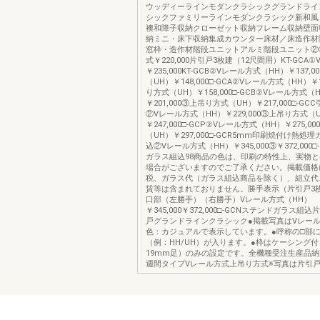
ウッディーラインモダンクラシックグランドライ
シックファミリーラインモダンクラシック新和風
襖和障子収納クローゼット収納フレーム収納壁面
納ミニ・床下収納集成カウンター床材／床造作材
窓枠・造作材階段ユニットアルミ階段ユニット②
式￥220,000片引戸3枚建（12尺間用）KT-GCA
￥235,000KT-GCB②Vレール方式（HH）￥137,
（UH）￥148,000□-GCA②Vレール方式（HH）￥1
り方式（UH）￥158,000□-GCB②Vレール方式（
￥201,000③上吊り方式（UH）￥217,000□-G
②Vレール方式（HH）￥229,000③上吊り方式（
￥247,000□-GCP②Vレール方式（HH）￥275,
（UH）￥297,000□-GCR5mm印刷焼付け熱処
込②Vレール方式（HH）￥345,000③￥372,000
ガラス組込98商品の色は、印刷の特性上、実物
場合がございますのでご了承ください。掲載価格
税、ガラス代（ガラス組込商品を除く）、組立代
賃等は含まれておりません。勝手表示（片引戸3
口部（左勝手）（右勝手）Vレール方式（HH）
￥345,000￥372,000□-GCNステンドガラス組
戸グランドラインクラシック●掲載写真はVレー
色：カジュアルで表示しています。●呼称の□部
（例：HH/UH）が入ります。●枠はケーシング付
19mm足）のみの設定です。全機種受注生産品納
週間タイプVレール方式上吊り方式※写真は片引