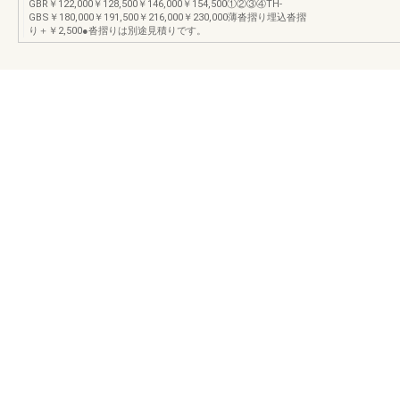
GBR￥122,000￥128,500￥146,000￥154,500①②③④TH-
GBS￥180,000￥191,500￥216,000￥230,000薄沓摺り埋込沓摺
り＋￥2,500●沓摺りは別途見積りです。