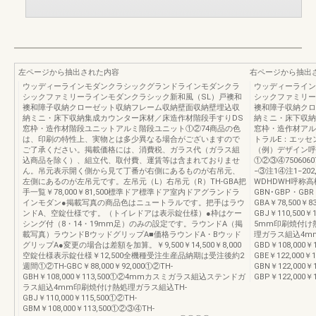
左ページから抽出された内容
右ページから抽出
ウッディーラインモダンクラシックグランドラインモダンクラ
ウッディーライン
シックファミリーラインモダンクラシック新和風（SL）戸襖和
シックファミリー
襖和障子収納クローゼット収納フレーム収納壁面収納壁埋込収
襖和障子収納クロ
納ミニ・床下収納集成カウンター床材／床造作材階段手すりDS
納ミニ・床下収納
窓枠・造作材階段ユニットアルミ階段ユニット①②74商品の色
窓枠・造作材アル
は、印刷の特性上、実物とは多少異なる場合がございますので
トラルE：エッセン
ご了承ください。掲載価格には、消費税、ガラス代（ガラス組
（例）デザイン呼
込商品を除く）、組立代、取付費、運賃等は含まれておりませ
①②③④750606070
ん。吊元表示開く側から見て丁番が右側にあるものが右吊元、
−③注1④注1−20
左側にあるのが左吊元です。左吊元（L）右吊元（R）TH-GBA把
WDHDWH呼称高
手一覧￥78,000￥81,500標準ドア標準ドア室内ドアグランドラ
GBN･GBP・G
インモダン●掲載写真の商品色はニュートラルです。把手はラウ
GBA￥78,500￥
ンドA、空錠仕様です。（トイレドアは表示錠仕様）●枠はケー
GBJ￥110,50
シング付（8・14・19mm足）のみの設定です。ラウンドA（掲
5mm印刷焼付け
載写真）ラウンドBウッドグリップA■価格ラウンドA・Bウッド
理ガラス組込4m
グリップA●変更の場合は差額を加算。￥9,500￥14,500￥8,000
GBD￥108,000￥
空錠仕様表示錠仕様￥12,500全機種受注生産品納期は受注後約2
GBE￥122,000￥1
週間①②TH-GBC￥88,000￥92,000①②TH-
GBN￥122,000￥
GBH￥108,000￥113,500①②4mmカスミガラス組込ステンドガ
GBP￥122,000￥1
ラス組込4mm印刷焼付け熱処理ガラス組込TH-
GBJ￥110,000￥115,500①②TH-
GBM￥108,000￥113,500①②③④TH-