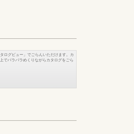
タログビュー」でごらんいただけます。カ
b上でパラパラめくりながらカタログをごら