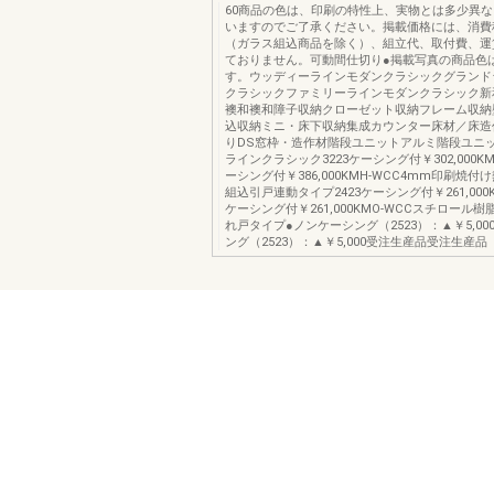
60商品の色は、印刷の特性上、実物とは多少異
いますのでご了承ください。掲載価格には、消費
（ガラス組込商品を除く）、組立代、取付費、運
ておりません。可動間仕切り●掲載写真の商品色
す。ウッディーラインモダンクラシックグランド
クラシックファミリーラインモダンクラシック新
襖和襖和障子収納クローゼット収納フレーム収納
込収納ミニ・床下収納集成カウンター床材／床造
りDS窓枠・造作材階段ユニットアルミ階段ユニ
ラインクラシック3223ケーシング付￥302,000KMH
ーシング付￥386,000KMH-WCC4mm印刷焼
組込引戸連動タイプ2423ケーシング付￥261,000KM
ケーシング付￥261,000KMO-WCCスチロール
れ戸タイプ●ノンケーシング（2523）：▲￥5,00
ング（2523）：▲￥5,000受注生産品受注生産品