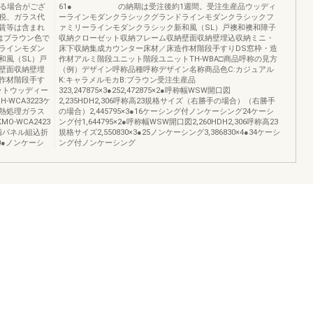
なる場合がござ
61● の納期は受注後約1週間。受注生産品ウッディ
税、ガラス代
ーラインモダンクラシックグランドラインモダンクラシックフ
賃等は含まれ
ァミリーラインモダンクラシック新和風（SL）戸襖和襖和障子
はブラウン色で
収納クローゼット収納フレーム収納壁面収納壁埋込収納ミニ・
ラインモダン
床下収納集成カウンター床材／床造作材階段手すりDS窓枠・造
和風（SL）戸
作材アルミ階段ユニット階段ユニットTH-WBA□商品呼称の見方
壁面収納壁埋
（例）デザイン呼称品種呼称デザイン名称商品色C:カジュアル
作材階段手す
K:キャラメルモカB:ブラウン受注生産品
ットウッディー
323,247875×3●252,472875×2●呼称幅WSW開口図
-WCA3223ケ
2,235HDH2,306呼称高23規格サイズ（右勝手の場合）（右勝手
付け熱処理ガラス
の場合）2,445795×3●16ケーシング付ノンケーシング24ケーシ
O-WCA2423
ング付1,644795×2●呼称幅WSW開口図2,260HDH2,306呼称高23
樹脂パネル組込折
規格サイズ2,550830×3●25ノンケーシング3,386830×4●34ケーシ
0●ノンケーシ
ング付ノンケーシング