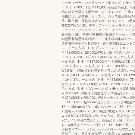
ウッディーラインクラシック上吊り方式（UH）
（HH）￥103,000②￥111,00056商品の色は
物とは多少異なる場合がございますのでご了承く
価格には、消費税、ガラス代（ガラス組込商品を
代、取付費、運賃等は含まれておりません。2枚建
枚建□-WCA引違い戸ウッディーラインモダンク
ドラインモダンクラシックファミリーラインモダ
新和風（SL）戸襖和襖和障子収納クローゼット
納壁面収納壁埋込収納ミニ・床下収納集成カウン
造作材階段手すりDS窓枠・造作材階段ユニット
ット上吊り方式（UH）①Vレール方式（HH）
￥119,000②￥128,000□-WCB上吊り方式（U
（HH）￥128,000②￥138,000□-WCC上吊り方
ール方式（HH）￥137,000②￥147,000□-WCD
（UH）①Vレール方式（HH）￥163,000②￥175,0
WCS4mm印刷焼付け熱処理ガラス組込③Vレー
￥149,500HT-WCA③Vレール方式￥173,500HT
（UH）①Vレール方式（HH）￥163,000②￥175,
方式（HH）￥272,000②￥293,000□-WCKス
吊り方式（UH）①Vレール方式（HH）￥203,000②￥
WCL4mm印刷焼付け熱処理ガラス組込①Vレー
￥272,000②￥293,000□-WCMステンドガラ
8・14・19mm足25mm足ノンケーシング3枚建11
171・180mm幅90mm幅（Vレール）156・171
示価格＋￥500＋￥1,0002枚建3枚建▲￥5,500（
▲￥5,500●掲載写真はVレール方式、商品色は
●デザイン呼称の□部には、商品記号（例：HH／
す。●価格はケーシング付（8・14・19mm足）
グ付タイプ○○○○ノンケーシングVレール方式上
片引戸です。受注生産品受注生産品□-WCJ5m