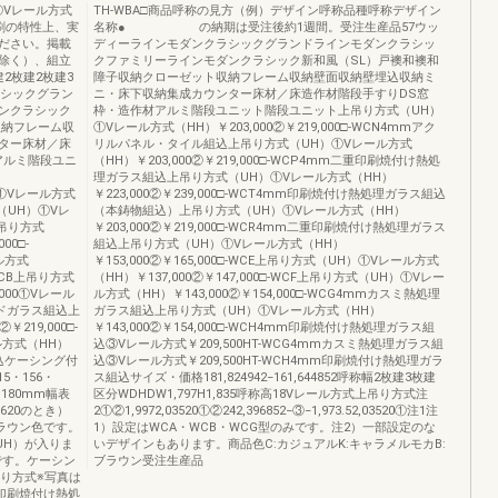
①Vレール方式
TH-WBA□商品呼称の見方（例）デザイン呼称品種呼称デザイン
、印刷の特性上、実
名称● の納期は受注後約1週間。受注生産品57ウッ
ださい。掲載
ディーラインモダンクラシックグランドラインモダンクラシッ
除く）、組立
クファミリーラインモダンクラシック新和風（SL）戸襖和襖和
2枚建2枚建3
障子収納クローゼット収納フレーム収納壁面収納壁埋込収納ミ
ラシックグラン
ニ・床下収納集成カウンター床材／床造作材階段手すりDS窓
ンクラシック
枠・造作材アルミ階段ユニット階段ユニット上吊り方式（UH）
収納フレーム収
①Vレール方式（HH）￥203,000②￥219,000□-WCN4mmアク
ター床材／床
リルパネル・タイル組込上吊り方式（UH）①Vレール方式
アルミ階段ユニ
（HH）￥203,000②￥219,000□-WCP4mm二重印刷焼付け熱処
理ガラス組込上吊り方式（UH）①Vレール方式（HH）
H）①Vレール方式
￥223,000②￥239,000□-WCT4mm印刷焼付け熱処理ガラス組込
式（UH）①Vレ
（本鋳物組込）上吊り方式（UH）①Vレール方式（HH）
上吊り方式
￥203,000②￥219,000□-WCR4mm二重印刷焼付け熱処理ガラス
00□-
組込上吊り方式（UH）①Vレール方式（HH）
ル方式
￥153,000②￥165,000□-WCE上吊り方式（UH）①Vレール方式
-WCB上吊り方式
（HH）￥137,000②￥147,000□-WCF上吊り方式（UH）①Vレー
000①Vレール
ル方式（HH）￥143,000②￥154,000□-WCG4mmカスミ熱処理
テンドガラス組込上
ガラス組込上吊り方式（UH）①Vレール方式（HH）
219,000□-
￥143,000②￥154,000□-WCH4mm印刷焼付け熱処理ガラス組
ル方式（HH）
込③Vレール方式￥209,500HT-WCG4mmカスミ熱処理ガラス組
ス組込ケーシング付
込③Vレール方式￥209,500HT-WCH4mm印刷焼付け熱処理ガラ
5・156・
ス組込サイズ・価格181,824942−161,644852呼称幅2枚建3枚建
・180mm幅表
区分WDHDW1,797H1,835呼称高18Vレール方式上吊り方式注
1620のとき）
2①②1,9972,03520①②242,396852−③−1,973.52,03520①注1注
ブラウン色です。
1）設定はWCA・WCB・WCG型のみです。注2）一部設定のな
UH）が入りま
いデザインもあります。商品色C:カジュアルK:キャラメルモカB:
です。ケーシン
ブラウン受注生産品
吊り方式※写真は
m印刷焼付け熱処