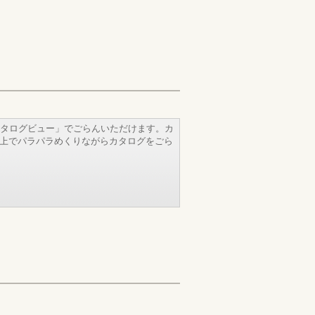
タログビュー」でごらんいただけます。カ
b上でパラパラめくりながらカタログをごら