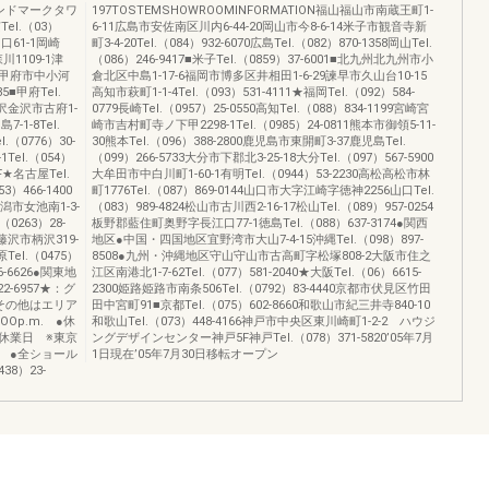
ランドマークタワ
197TOSTEMSHOWROOMINFORMATION福山福山市南蔵王町1-
Tel.（03）
6-11広島市安佐南区川内6-44-20岡山市今8-6-14米子市観音寺新
口61-1岡崎
町3-4-20Tel.（084）932-6070広島Tel.（082）870-1358岡山Tel.
川1109-1津
（086）246-9417■米子Tel.（0859）37-6001■北九州北九州市小
-12甲府市中小河
倉北区中島1-17-6福岡市博多区井相田1-6-29諫早市久山台10-15
85■甲府Tel.
高知市萩町1-1-4Tel.（093）531-4111★福岡Tel.（092）584-
0金沢金沢市古府1-
0779長崎Tel.（0957）25-0550高知Tel.（088）834-1199宮崎宮
-1-8Tel.
崎市吉村町寺ノ下甲2298-1Tel.（0985）24-0811熊本市御領5-11-
l.（0776）30-
30熊本Tel.（096）388-2800鹿児島市東開町3-37鹿児島Tel.
1Tel.（054）
（099）266-5733大分市下郡北3-25-18大分Tel.（097）567-5900
★名古屋Tel.
大牟田市中白川町1-60-1有明Tel.（0944）53-2230高松高松市林
3）466-1400
町1776Tel.（087）869-0144山口市大字江崎字徳神2256山口Tel.
新潟市女池南1-3-
（083）989-4824松山市古川西2-16-17松山Tel.（089）957-0254
（0263）28-
板野郡藍住町奥野字長江口77-1徳島Tel.（088）637-3174●関西
4藤沢市柄沢319-
地区●中国・四国地区宜野湾市大山7-4-15沖縄Tel.（098）897-
原Tel.（0475）
8508●九州・沖縄地区守山守山市古高町字松塚808-2大阪市住之
6-6626●関東地
江区南港北1-7-62Tel.（077）581-2040★大阪Tel.（06）6615-
2-6957★：グ
2300姫路姫路市南条506Tel.（0792）83-4440京都市伏見区竹田
その他はエリア
田中宮町91■京都Tel.（075）602-8660和歌山市紀三井寺840-10
Op.m. ●休
和歌山Tel.（073）448-4166神戸市中央区東川崎町1-2-2 ハウジ
休業日 ※東京
ングデザインセンター神戸5F神戸Tel.（078）371-5820’05年7月
 ●全ショール
1日現在’05年7月30日移転オープン
38）23-