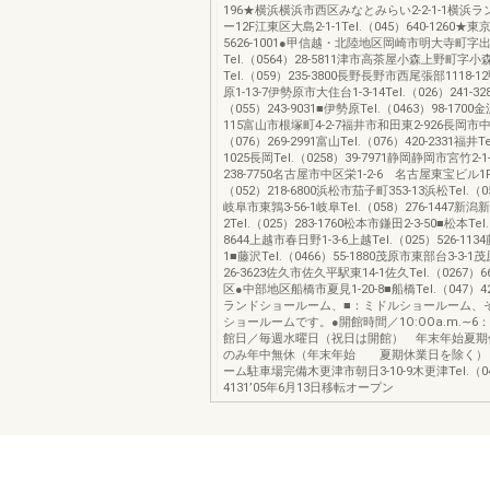
196★横浜横浜市西区みなとみらい2-2-1-1横浜
ー12F江東区大島2-1-1Tel.（045）640-1260★東京
5626-1001●甲信越・北陸地区岡崎市明大寺町字出
Tel.（0564）28-5811津市高茶屋小森上野町字小森
Tel.（059）235-3800長野長野市西尾張部1118
原1-13-7伊勢原市大住台1-3-14Tel.（026）241-32
（055）243-9031■伊勢原Tel.（0463）98-170
115富山市根塚町4-2-7福井市和田東2-926長岡市中島7
（076）269-2991富山Tel.（076）420-2331福井Te
1025長岡Tel.（0258）39-7971静岡静岡市宮竹2-1-
238-7750名古屋市中区栄1-2-6 名古屋東宝ビル1F
（052）218-6800浜松市茄子町353-13浜松Tel.（05
岐阜市東鶉3-56-1岐阜Tel.（058）276-1447新潟
2Tel.（025）283-1760松本市鎌田2-3-50■松本Tel.
8644上越市春日野1-3-6上越Tel.（025）526-113
1■藤沢Tel.（0466）55-1880茂原市東部台3-3-1茂
26-3623佐久市佐久平駅東14-1佐久Tel.（0267）6
区●中部地区船橋市夏見1-20-8■船橋Tel.（047）42
ランドショールーム、■：ミドルショールーム、
ショールームです。●開館時間／1O:OOa.m.∼6：O
館日／毎週水曜日（祝日は開館） 年末年始夏期
のみ年中無休（年末年始 夏期休業日を除く）
ーム駐車場完備木更津市朝日3-10-9木更津Tel.（04
4131’05年6月13日移転オープン