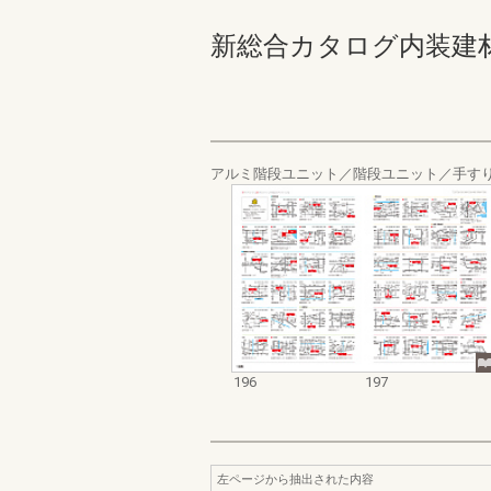
新総合カタログ内装建材お客様
アルミ階段ユニット／階段ユニット／手すり
196
197
左ページから抽出された内容