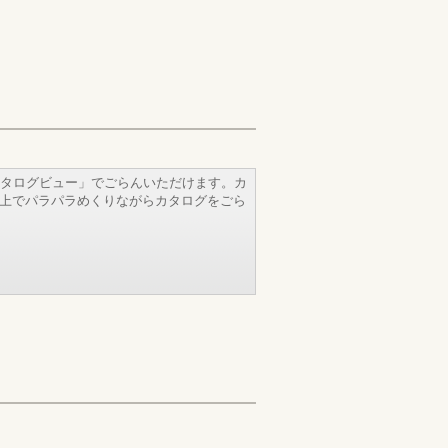
タログビュー」でごらんいただけます。カ
b上でパラパラめくりながらカタログをごら