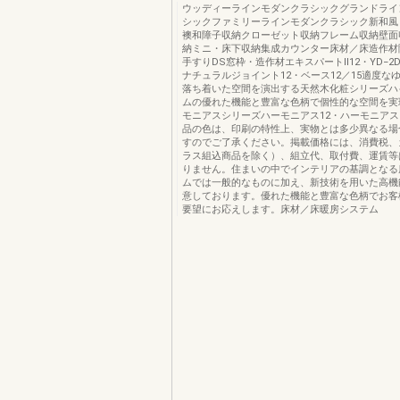
ウッディーラインモダンクラシックグランドライ
シックファミリーラインモダンクラシック新和風
襖和障子収納クローゼット収納フレーム収納壁面
納ミニ・床下収納集成カウンター床材／床造作材
手すりDS窓枠・造作材エキスパートⅡ12・YD−2
ナチュラルジョイント12・ベース12／15適度な
落ち着いた空間を演出する天然木化粧シリーズハ
ムの優れた機能と豊富な色柄で個性的な空間を実
モニアスシリーズハーモニアス12・ハーモニアスラ
品の色は、印刷の特性上、実物とは多少異なる場
すのでご了承ください。掲載価格には、消費税、
ラス組込商品を除く）、組立代、取付費、運賃等
りません。住まいの中でインテリアの基調となる
ムでは一般的なものに加え、新技術を用いた高機
意しております。優れた機能と豊富な色柄でお客
要望にお応えします。床材／床暖房システム