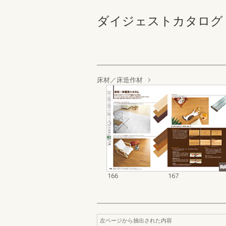
ダイジェストカタログ 内装建材編
床材／床造作材
166
167
左ページから抽出された内容