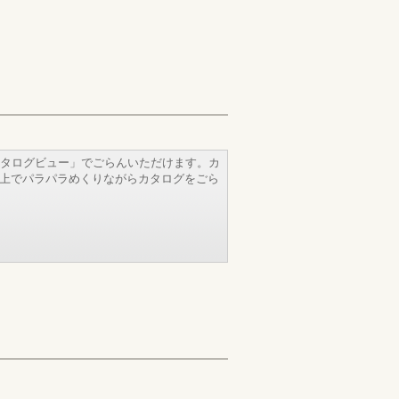
タログビュー」でごらんいただけます。カ
b上でパラパラめくりながらカタログをごら