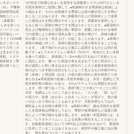
ンモダンクラ
167安全で快適な住まいを実現する床暖房システムHOTひといき
（SL）戸襖和
天然木床材のご使用に際して…●乾燥時のすき間床材は乾燥によ
収納壁埋込収
り縮みます。そのため乾燥する季節には床の継ぎ目にすき間が
階段ユニット
生じることがあります。特に床暖房の仕上げ用床材として使用
D（床暖房）・
した場合はすき間が開きやすくなります。床暖房を使用しなく
ゆらぎを持った
なると徐々に床材が伸びてすき間は小さくなります。●吸湿時の
イパーフィル
突き上げ梅雨時など湿度が高い季節や、頻繁に水がかかる場所
現可能なハー
での使用により床材が湿気を吸うと床材が伸びて、床材の継ぎ
イト12166商
目が盛り上がる『突き上げ』が起こることがあります。●床鳴り
合がございま
床材の伸縮に伴って、床材の接合部から音が発生することがあ
ガラス代（ガ
ります。（床下地のたわみなど施工に起因するものとは別の現
は含まれてお
象です）●ヒラタキクイムシ体長3∼7mmで、幼虫のときに木材
床材。トステ
を食べて成長し、床表面に1∼2mm程の穴をあけて木粉ととも
能床材をご用
に脱出します。傷ついた樹皮が巻き込まれてできた部分のこと
様の様々なご
枝が成長した幹に巻き込まれた部分のこと入り皮節木材自体の
色のばらつき木肌の光沢がむらとなって見えるもの木材の中心
部（赤身）と周辺部（白太）の色の差が現れた部分材色てり赤
身と白太●床表面材の色違い天然木単板には、木目・色調など天
然木材特有の風合いがあり、それがナチュラルな美観を生み出
します。同一材であっても、床材1枚ごとや各ピースごとに同じ
木目・色調はふたつとしてありません。「入り皮」「節」など
の混入や、赤身（あかみ）と白太（しらた）が混ざり、色の違
いがはっきり現れることもありますが、天然木材ならではの、
個性あふれる自然の表情です。●床材の伸び、縮み天然木を使用
した木質床材は呼吸をしており、季節や使用場所など湿度の変
化によって伸び縮みを繰り返します。●虫食い木質床材には、ま
れに『ヒラタキクイムシ』による虫害が発生することがありま
す。合板製造過程において100℃以上の熱がかかるので、製造時
に生存していることはありませんが、保管中や施工後に虫が飛
来し、卵を産みつけることがあります。