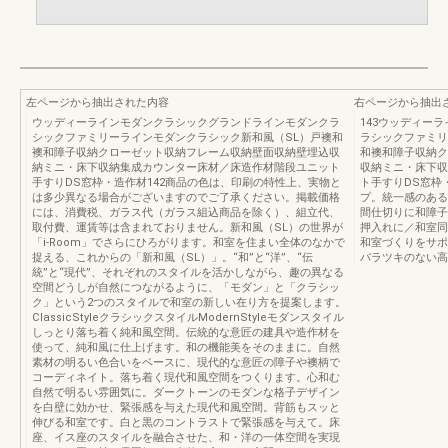
左ページから抽出された内容
右ページから抽出
ウッディーラインモダンクラシックグランドラインモダンクラ
143ウッディー
シックファミリーラインモダンクラシック新和風（SL）戸襖和
ラシックファミリ
襖和障子収納クローゼット収納フレーム収納壁面収納壁埋込収
和襖和障子収納ク
納ミニ・床下収納集成カウンター床材／床造作材階段ユニット
収納ミニ・床下収
手すりDS窓枠・造作材142商品の色は、印刷の特性上、実物と
ト手すりDS窓枠
は多少異なる場合がございますのでご了承ください。掲載価格
プ。統一感のある
には、消費税、ガラス代（ガラス組込商品を除く）、組立代、
間仕切りに和障子
取付費、運賃等は含まれておりません。新和風（SL）の世界が
押入れに／和室同
「i-Room」でさらにひろがります。和室を住まい全体のなかで
和室づくりをサポ
捉える、これからの「新和風（SL）」。“和”と“洋”、“伝
バラツキのない高
統”と“現代”、それぞれのスタイルを活かしながら、趣の異なる
空間どうしが自然につながるように、「モダン」と「クラシッ
ク」という2つのスタイルで和室の新しい在り方を提案します。
ClassicStyleクラシックスタイルModernStyleモダンスタイル
しっとり落ち着く純和風空間。伝統的な意匠の建具や造作材を
使って、純和風に仕上げます。和の機能美をそのままに。自然
素材の明るい色合いをベースに、現代的な意匠の障子や襖柄で
コーディネイト。落ち着く現代和風空間をつくります。心和む
自然で明るい雰囲気に。ダークトーンのモダンな格子デザイン
を白壁に効かせ、緊張感を与えた現代和風空間。背筋もスッと
伸びる和室です。白と黒のコントラストで緊張感を与えて。床
座、イス座のスタイルを融合させた、和・洋の一体空間を実現