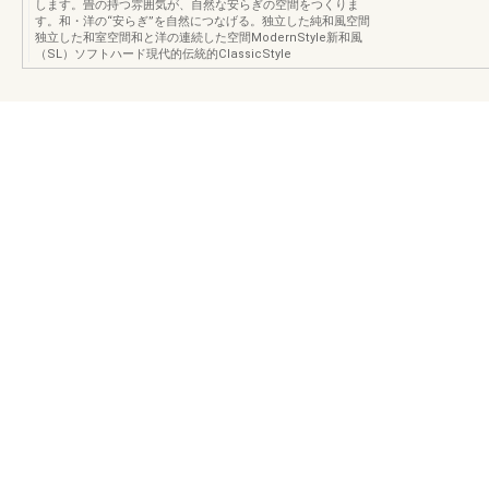
します。畳の持つ雰囲気が、自然な安らぎの空間をつくりま
す。和・洋の“安らぎ”を自然につなげる。独立した純和風空間
独立した和室空間和と洋の連続した空間ModernStyle新和風
（SL）ソフトハード現代的伝統的ClassicStyle