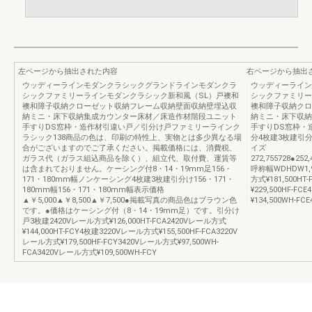
左ページから抽出された内容
右ページから抽出
ウッディーラインモダンクラシックグランドラインモダンクラ
ウッディーライン
シックファミリーラインモダンクラシック新和風（SL）戸襖和
シックファミリー
襖和障子収納クローゼット収納フレーム収納壁面収納壁埋込収
襖和障子収納クロ
納ミニ・床下収納集成カウンター床材／床造作材階段ユニット
納ミニ・床下収納
手すりDS窓枠・造作材引違い戸／引分け戸ファミリーラインク
手すりDS窓枠・
ラシック138商品の色は、印刷の特性上、実物とは多少異なる場
分4枚建3枚建引
合がございますのでご了承ください。掲載価格には、消費税、
イズ
ガラス代（ガラス組込商品を除く）、組立代、取付費、運賃等
272,755728●252,
は含まれておりません。ケーシング付8・14・19mm足156・
呼称幅WDHDW1,
171・180mm幅ノンケーシング4枚建3枚建引分け156・171・
方式¥181,500
180mm幅156・171・180mm幅表示価格
¥229,500HF
▲￥5,000▲￥8,500▲￥7,500●掲載写真の商品色はブラウン色
¥134,500WH
です。●価格はケーシング付（8・14・19mm足）です。引分け
戸3枚建2420Vレール方式¥126,000HT-FCA2420Vレール方式
¥144,000HT-FCY4枚建3220Vレール方式¥155,500HF-FCA3220V
レール方式¥179,500HF-FCY3420Vレール方式¥97,500WH-
FCA3420Vレール方式¥109,500WH-FCY