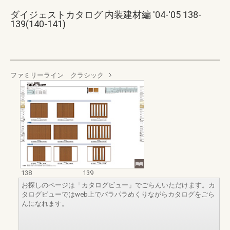
ダイジェストカタログ 内装建材編 '04-'05 138-
139(140-141)
ファミリーライン クラシック
138
139
お探しのページは「カタログビュー」でごらんいただけます。カ
タログビューではweb上でパラパラめくりながらカタログをごら
んになれます。