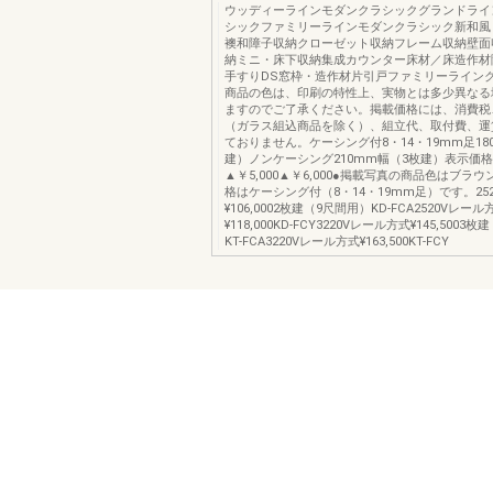
ウッディーラインモダンクラシックグランドライ
シックファミリーラインモダンクラシック新和風
襖和障子収納クローゼット収納フレーム収納壁面
納ミニ・床下収納集成カウンター床材／床造作材
手すりDS窓枠・造作材片引戸ファミリーラインク
商品の色は、印刷の特性上、実物とは多少異なる
ますのでご了承ください。掲載価格には、消費税
（ガラス組込商品を除く）、組立代、取付費、運
ておりません。ケーシング付8・14・19mm足18
建）ノンケーシング210mm幅（3枚建）表示価格
▲￥5,000▲￥6,000●掲載写真の商品色はブラ
格はケーシング付（8・14・19mm足）です。25
¥106,0002枚建（9尺間用）KD-FCA2520Vレール
¥118,000KD-FCY3220Vレール方式¥145,5003
KT-FCA3220Vレール方式¥163,500KT-FCY