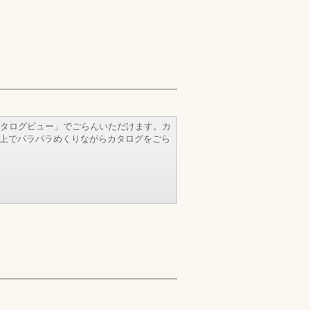
タログビュー」でごらんいただけます。カ
b上でパラパラめくりながらカタログをごら