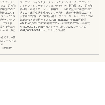
ンモダンクラ
ウッディーラインモダンクラシックグランドラインモダンクラ
（SL）戸襖和
シックファミリーラインモダンクラシック新和風（SL）戸襖和
収納壁埋込収
襖和障子収納クローゼット収納フレーム収納壁面収納壁埋込収
階段ユニット
納ミニ・床下収納集成カウンター床材／床造作材階段ユニット
ラシック134
手すりDS窓枠・造作材商品色B：ブラウンC：カジュアル135区
場合がござい
分2枚建3枚建規格サイズ323,231852●252,479852●呼称幅
、ガラス代
WDHDW1,997H2,035呼称高20Vレール方式2520Vレール方式
賃等は含まれ
¥143,000KD-FCE4mmカスミガラス組込3220Vレール方式
0mm幅（2枚
¥201,000KT-FCE4mmカスミガラス組込
ウン色です。●価
20Vレール方式
方式
枚建（12尺間用）