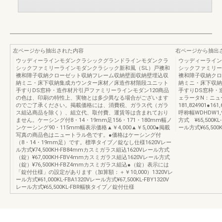
左ページから抽出された内容
右ページから抽出
ウッディーラインモダンクラシックグランドラインモダンクラ
ウッディーライン
シックファミリーラインモダンクラシック新和風（SL）戸襖和
シックファミリー
襖和障子収納クローゼット収納フレーム収納壁面収納壁埋込収
襖和障子収納クロ
納ミニ・床下収納集成カウンター床材／床造作材階段ユニット
納ミニ・床下収納
手すりDS窓枠・造作材片引戸ファミリーラインモダン120商品
手すりDS窓枠・
の色は、印刷の特性上、実物とは多少異なる場合がございます
ェラータN：ニュ
のでご了承ください。掲載価格には、消費税、ガラス代（ガラ
181,824901●161,
ス組込商品を除く）、組立代、取付費、運賃等は含まれており
呼称幅WDHDW1,
ません。ケーシング付8・14・19mm足156・171・180mm幅ノ
方式 ¥65,500KL
ンケーシング90・115mm幅表示価格▲￥4,000▲￥5,000●掲載
ール方式¥65,500K
写真の商品色はニュートラル色です。●価格はケーシング付
（8・14・19mm足）です。標準タイプ／錠なし仕様1620Vレー
ル方式¥74,500KH-FB84mmカスミガラス組込1620Vレール方式
（錠）¥67,000KH-FBV4mmカスミガラス組込1620Vレール方式
（錠）¥76,500KH-FBZ4mmカスミガラス組込●（錠）表示には
「錠付仕様」の設定があります（加算額：＋￥10,000）1320Vレ
ール方式¥61,000KL-FBA1320Vレール方式¥67,500KL-FBY1320V
レール方式¥65,500KL-FBR幅狭タイプ／錠付仕様