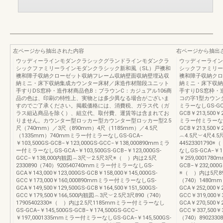
左ページから抽出された内容
右ページから抽出
ウッディーラインモダンクラシックグランドラインモダンクラ
ウッディーライン
シックファミリーラインモダンクラシック新和風（SL）戸襖和
シックファミリー
襖和障子収納クローゼット収納フレーム収納壁面収納壁埋込収
襖和障子収納クロ
納ミニ・床下収納集成カウンター床材／床造作材階段ユニット
納ミニ・床下収納
手すりDS窓枠・造作材商品色B：ブラウンC：カジュアル106商
手すりDS窓枠・造
品の色は、印刷の特性上、実物とは多少異なる場合がございま
コの字1型カウン
すのでご了承ください。掲載価格には、消費税、ガラス代（ガ
ミラーなしGS-GCA￥
ラス組込商品を除く）、組立代、取付費、運賃等は含まれてお
GCB￥213,500￥2
りません。カウンター型ロッカー型カウンター型ロッカー型2.5
ミラー付ミラーなしGS
尺（740mm）／3尺（890mm）4尺（1185mm）／4.5尺
GCB￥213,500￥
（1335mm）740mmミラー付ミラーなしGS-GCA−
︵4.5尺︶4尺4.5尺
￥103,500GS-GCB−￥123,000GS-GCC−￥138,000890mmミラ
4452330179
ー付ミラーなしGS-GCA−￥103,500GS-GCB−￥123,000GS-
なしGS-GCA−￥19
GCC−￥138,000内観図︵3尺︶2.5尺3尺※（ ）内は2.5尺
￥259,000178
2330890（740）920540740mmミラー付ミラーなしGS-
GCB−￥232,00
GCA￥143,000￥123,000GS-GCB￥158,000￥145,000GS-
※（ ）内は5尺8902
GCC￥173,000￥160,000890mmミラー付ミラーなしGS-
（740）1480
GCA￥149,500￥129,500GS-GCB￥164,500￥151,500GS-
GCA￥252,000￥2
GCC￥179,500￥166,500内観図︵3尺︶2.5尺3尺890（740）
GCC￥319,000
17905402330※（ ）内は2.5尺1185mmミラー付ミラーなし
GCA￥270,500￥2
GS-GCA−￥145,500GS-GCB−￥174,500GS-GCC−
GCC￥337,50
￥197,0001335mmミラー付ミラーなしGS-GCA−￥145,500GS-
（740）8902330