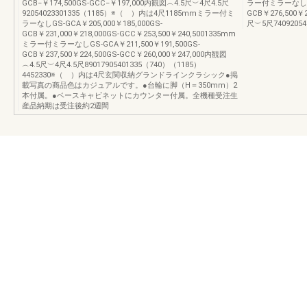
GCB−￥174,500GS-GCC−￥197,000内観図︵4.5尺︶4尺4.5尺
ラー付ミラーなしGS-
92054023301335（1185）※（ ）内は4尺1185mmミラー付ミ
GCB￥276,500￥
ラーなしGS-GCA￥205,000￥185,000GS-
尺︶5尺74092054
GCB￥231,000￥218,000GS-GCC￥253,500￥240,5001335mm
ミラー付ミラーなしGS-GCA￥211,500￥191,500GS-
GCB￥237,500￥224,500GS-GCC￥260,000￥247,000内観図
︵4.5尺︶4尺4.5尺89017905401335（740）（1185）
4452330※（ ）内は4尺玄関収納グランドラインクラシック●掲
載写真の商品色はカジュアルです。●台輪に脚（H＝350mm）2
本付属。●ベースキャビネットにカウンター付属。全機種受注生
産品納期は受注後約2週間