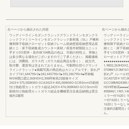
左ページから抽出された内容
右ページから抽出
ウッディーラインモダンクラシックグランドラインモダンクラ
ウッディーライン
シックファミリーラインモダンクラシック新和風（SL）戸襖和
シックファミリー
襖和障子収納クローゼット収納フレーム収納壁面収納壁埋込収
襖和障子収納クロ
納ミニ・床下収納集成カウンター床材／床造作材階段ユニット
納ミニ・床下収納
手すりDS窓枠・造作材104商品の色は、印刷の特性上、実物と
手すりDS窓枠・
は多少異なる場合がございますのでご了承ください。掲載価格
ローゼットドアグ
には、消費税、ガラス代（ガラス組込商品を除く）、組立代、
●●●●●●●●●●●
取付費、運賃等は含まれておりません。可動間仕切りグランド
1,9802,263HD
ラインクラシック●掲載写真の商品色はカジュアルです。折れ戸
0708M1213M1618
タイプ161,644795×2●242,445795×3●333,246795×4●呼称幅
折れ戸（レール付タイ
WSW開口図2,260HDH2,306呼称高23規格サイズ
GCA0720￥107,0
2423￥375,000KMO-GCA2423￥405,000KMO-GCB5mm印刷焼
GCC08M824385
付け熱処理カットガラス組込2423￥474,000KMO-GCC5mm印
HDH呼称高●●●
刷焼付け熱処理カットガラス組込全機種受注生産品納期は受注
8908461,1901,14
後約2週間
ミラー付1620ミラー
ー付1620ミラーなし
1620ミラーなし￥
注後約2週間注）G
ん。