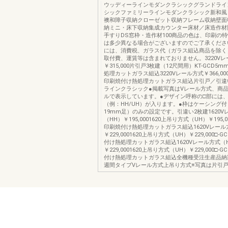
ウッディーラインモダンクラシックグランドライ
シックファミリーラインモダンクラシック新和風
襖和障子収納クローゼット収納フレーム収納壁面
納ミニ・床下収納集成カウンター床材／床造作材
手すりDS窓枠・造作材100商品の色は、印刷の
は多少異なる場合がございますのでご了承くださ
には、消費税、ガラス代（ガラス組込商品を除く
取付費、運賃等は含まれておりません。3220Vレ
￥315,000片引戸3枚建（12尺間用）KT-GCD5
処理カットガラス組込3220Vレール方式￥366,000
印刷焼付け熱処理カットガラス組込片引戸／引違
ラインクラシック●掲載写真はVレール方式、商
ルで表示しています。●デザイン呼称の□部には
（例：HH/UH）が入ります。●枠はケーシング付
19mm足）のみの設定です。引違い2枚建1620V
（HH）￥195,0001620上吊り方式（UH）￥195,0
印刷焼付け熱処理カットガラス組込1620Vレール
￥229,0001620上吊り方式（UH）￥229,000□-
付け熱処理カットガラス組込1620Vレール方式（
￥229,0001620上吊り方式（UH）￥229,000□-
付け熱処理カットガラス組込全機種受注生産品納
週間タイプVレール方式上吊り方式※写真は片引