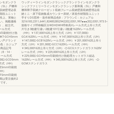
ンモダンクラ
ウッディーラインモダンクラシックグランドラインモダンクラ
（SL）戸襖和
シックファミリーラインモダンクラシック新和風（SL）戸襖和
収納壁埋込収
襖和障子収納クローゼット収納フレーム収納壁面収納壁埋込収
階段ユニット
納ミニ・床下収納集成カウンター床材／床造作材階段ユニット
特性上、実物と
手すりDS窓枠・造作材商品色B：ブラウンC：カジュアル
い。掲載価格
3216183,2311,6441,824852852942202,0351,997●●●202,0351,973.5−●●
）、組立代、
規格サイズ呼称幅区分WDHDWH呼称高Vレール方式上吊り方式
ール方式
片引き3枚建引違い2枚建101引違い2枚建1620Vレール方式
mm印刷焼付け熱
（HH）￥137,0001620上吊り方式（UH）￥137,000□-
KT-GCH5mm
GCA1620Vレール方式（HH）￥147,0001620上吊り方式（UH）
い戸グランド
￥147,000□-GCB1620Vレール方式（HH）￥201,0001620上吊り
品色：カジュア
方式（UH）￥201,000□-GCC1620Vレール方式（HH）
、商品記号
￥345,0001620上吊り方式（UH）−□-GCGステンドガラス1620V
（8・14・
レール方式（HH）￥229,0001620上吊り方式（UH）
レール方式
￥229,000□-GCH5mm印刷焼付け熱処理カットガラス組込
00□-GCD5mm
1620Vレール方式（HH）￥345,0001620上吊り方式（UH）−□-
方式（HH）
GCMステンドガラス
GCE5mm印刷焼
HH）
GCF5mm印刷焼
期は受注後約2
戸です。