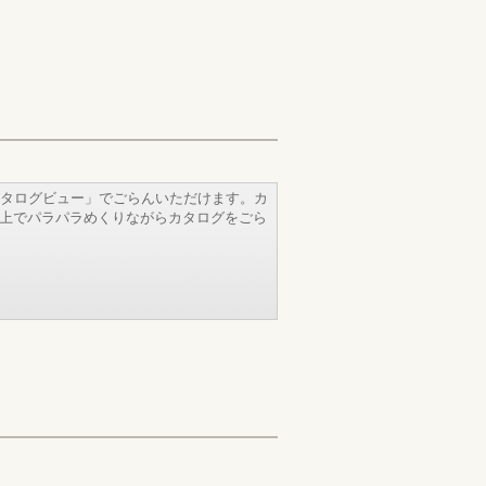
タログビュー」でごらんいただけます。カ
b上でパラパラめくりながらカタログをごら