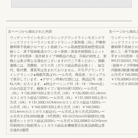
左ページから抽出された内容
右ページから抽出
ウッディーラインモダンクラシックグランドラインモダンクラ
ウッディーライン
シックファミリーラインモダンクラシック新和風（SL）戸襖和
シックファミリー
襖和障子収納クローゼット収納フレーム収納壁面収納壁埋込収
襖和障子収納クロ
納ミニ・床下収納集成カウンター床材／床造作材階段ユニット
納ミニ・床下収納
手すりDS窓枠・造作材タイプ98商品の色は、印刷の特性上、実
手すりDS窓枠・
物とは多少異なる場合がございますのでご了承ください。掲載
99121325321,192
価格には、消費税、ガラス代（ガラス組込商品を除く）、組立
−規格サイズ呼称
代、取付費、運賃等は含まれておりません。片引戸グランドラ
式幅狭2枚建3枚建
インクラシック●掲載写真はVレール方式、商品色：カジュアル
ル方式￥160,00
で表示しています。●デザイン呼称の□部には、商品記号（例：
￥170,000KD-G
KL/UK）が入ります。●枠はケーシング付（8・14・19mm足）
ール方式￥243,0
のみの設定です。幅狭タイプ／錠付仕様1320Vレール方式
（KL）￥126,0001320上吊り方式（UK）￥126,000□-GCJ4mm
カスミガラス組込1320Vレール方式（KL）￥131,5001320上吊り
方式（UK）￥131,500□-GCK4mmカスミガラス組込1320Vレー
ル方式（KL）￥160,5001320上吊り方式（UK）￥160,500□-
GCL4mmカスミガラス組込Vレール方式上吊り方式2520Vレー
ル方式￥218,0002枚建（9尺間用）KD-GCD5mm印刷焼付け熱
処理カットガラス組込2520Vレール方式￥252,000KD-GCH5mm
印刷焼付け熱処理カットガラス組込全機種受注生産品納期は受
注後約2週間