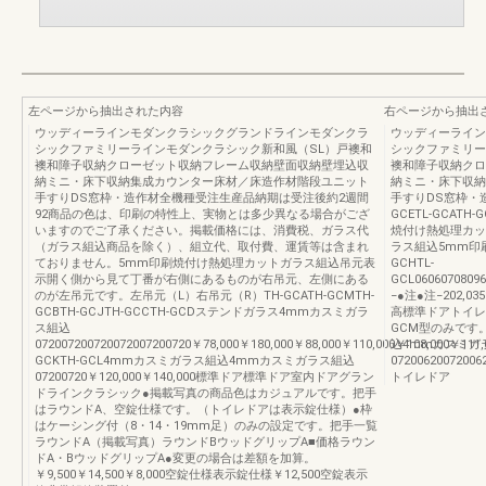
左ページから抽出された内容
右ページから抽出
ウッディーラインモダンクラシックグランドラインモダンクラ
ウッディーライン
シックファミリーラインモダンクラシック新和風（SL）戸襖和
シックファミリー
襖和障子収納クローゼット収納フレーム収納壁面収納壁埋込収
襖和障子収納クロ
納ミニ・床下収納集成カウンター床材／床造作材階段ユニット
納ミニ・床下収納
手すりDS窓枠・造作材全機種受注生産品納期は受注後約2週間
手すりDS窓枠・
92商品の色は、印刷の特性上、実物とは多少異なる場合がござ
GCETL-GCATH
いますのでご了承ください。掲載価格には、消費税、ガラス代
焼付け熱処理カッ
（ガラス組込商品を除く）、組立代、取付費、運賃等は含まれ
ラス組込5mm印刷
ておりません。5mm印刷焼付け熱処理カットガラス組込吊元表
GCHTL-
示開く側から見て丁番が右側にあるものが右吊元、左側にある
GCL06060708096
のが左吊元です。左吊元（L）右吊元（R）TH-GCATH-GCMTH-
−●注●注−202,0
GCBTH-GCJTH-GCCTH-GCDステンドガラス4mmカスミガラ
高標準ドアトイレドア
ス組込
GCM型のみです
072007200720072007200720￥78,000￥180,000￥88,000￥110,000￥108,000￥111,
込4mmカスミガ
GCKTH-GCL4mmカスミガラス組込4mmカスミガラス組込
07200620072006
07200720￥120,000￥140,000標準ドア標準ドア室内ドアグラン
トイレドア
ドラインクラシック●掲載写真の商品色はカジュアルです。把手
はラウンドA、空錠仕様です。（トイレドアは表示錠仕様）●枠
はケーシング付（8・14・19mm足）のみの設定です。把手一覧
ラウンドA（掲載写真）ラウンドBウッドグリップA■価格ラウン
ドA・BウッドグリップA●変更の場合は差額を加算。
￥9,500￥14,500￥8,000空錠仕様表示錠仕様￥12,500空錠表示