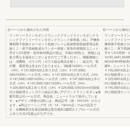
左ページから抽出された内容
右ページから抽出
ウッディーラインモダンクラシックグランドラインモダンクラ
ウッディーライン
シックファミリーラインモダンクラシック新和風（SL）戸襖和
シックファミリー
襖和障子収納クローゼット収納フレーム収納壁面収納壁埋込収
襖和障子収納クロ
納ミニ・床下収納集成カウンター床材／床造作材階段ユニット
納ミニ・床下収納
手すりDS窓枠・造作材82商品の色は、印刷の特性上、実物とは
手すりDS窓枠・
多少異なる場合がございますのでご了承ください。掲載価格に
16181,6441,8
は、消費税、ガラス代（ガラス組込商品を除く）、組立代、取
WDHDWH呼称高V
付費、運賃等は含まれておりません。2枚建1620Vレール方式
建N：ニュートラル
（HH）￥137,0001620上吊り方式（UH）￥137,000□-
￥195,000162
GBA1620Vレール方式（HH）￥147,0001620上吊り方式（UH）
付け熱処理カット
￥147,000□-GBB1620Vレール方式（HH）￥147,0001620上吊り
￥229,000162
方式（UH）￥147,000□-GBC1620Vレール方式（HH）
付け熱処理カット
￥229,0001620上吊り方式（UH）￥229,000□-GBG5mm印刷焼
￥195,000162
付け熱処理カットガラス組込引違い戸グランドラインモダン●掲
付け熱処理カット
載写真はVレール方式、商品色：ニュートラルで表示していま
す。●デザイン呼称の□部には、商品記号（例：HH/UH）が入り
ます。●枠はケーシング付（8・14・19mm足）のみの設定で
す。全機種受注生産品納期は受注後約2週間タイプVレール方式
上吊り方式※写真は片引戸です。