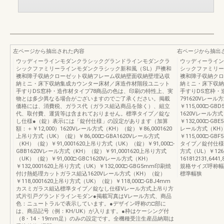
左ページから抽出された内容
右ページから抽出
ウッディーラインモダンクラシックグランドラインモダンクラ
ウッディーライン
シックファミリーラインモダンクラシック新和風（SL）戸襖和
シックファミリー
襖和障子収納クローゼット収納フレーム収納壁面収納壁埋込収
襖和障子収納クロ
納ミニ・床下収納集成カウンター床材／床造作材階段ユニット
納ミニ・床下収納
手すりDS窓枠・造作材タイプ78商品の色は、印刷の特性上、実
手すりDS窓枠・
物とは多少異なる場合がございますのでご了承ください。掲載
791620Vレール
価格には、消費税、ガラス代（ガラス組込商品を除く）、組立
￥115,000□
代、取付費、運賃等は含まれておりません。標準タイプ／錠な
1620Vレール方式
し仕様●（錠）表示には「錠付仕様」の設定があります（加算
￥132,000□-
額：＋￥12,000）1620Vレール方式（KH）（錠）￥86,0001620
レール方式（KH）￥
上吊り方式（UK）（錠）￥86,000□-GBA1620Vレール方式
￥115,000□
（KH）（錠）￥91,0001620上吊り方式（UK）（錠）￥91,000□-
タイプ／錠付仕様13
GBB1620Vレール方式（KH）（錠）￥91,0001620上吊り方式
方式（UL）￥126
（UK）（錠）￥91,000□-GBC1620Vレール方式（KH）
161812131,6441,
￥132,0001620上吊り方式（UK）￥132,000□-GBG5mm印刷焼
規格サイズ呼称幅
付け熱処理カットガラス組込1620Vレール方式（KH）（錠）
標準幅狭
￥118,0001620上吊り方式（UK）（錠）￥118,000□-GBJ4mm
カスミガラス組込標準タイプ／錠なし仕様Vレール方式上吊り方
式片引戸グランドラインモダン●掲載写真はVレール方式、商品
色：ニュートラルで表示しています。●デザイン呼称の□部に
は、商品記号（例：KH/UK）が入ります。●枠はケーシング付
（8・14・19mm足）のみの設定です。全機種受注生産品納期は