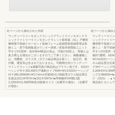
左ページから抽出された内容
右ページから抽出
ウッディーラインモダンクラシックグランドラインモダンクラ
ウッディーライン
シックファミリーラインモダンクラシック新和風（SL）戸襖和
シックファミリー
襖和障子収納クローゼット収納フレーム収納壁面収納壁埋込収
襖和障子収納クロ
納ミニ・床下収納集成カウンター床材／床造作材階段ユニット
納ミニ・床下収納
手すりDS窓枠・造作材64商品の色は、印刷の特性上、実物とは
手すりDS窓
多少異なる場合がございますのでご了承ください。掲載価格に
後約1週間。6524
は、消費税、ガラス代（ガラス組込商品を除く）、組立代、取
WCA2423ケーシ
付費、運賃等は含まれておりません。可動間仕切りウッディー
ネル組込受注生産品
ラインクラシック●掲載写真の商品色はブラウン色です。3223ケ
グ24ケーシング付1
ーシング付￥302,000引戸連動タイプKMH-WCA3223ケーシング
2,260HDH2,3
付￥386,000KMH-WCC4mm印刷焼付け熱処理ガラス組込受注
ング3,38683
生産品323,247875×3●252,472875×2●呼称幅WSW開口図
グ（2523）：▲￥
2,235HDH2,306呼称高23規格サイズ（右勝手の場合）（右勝手
商品色C:カジュ
の場合）