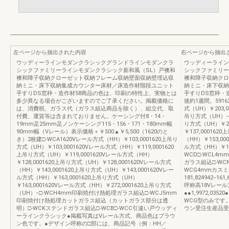
左ページから抽出された内容
右ページから抽出
ウッディーラインモダンクラシックグランドラインモダンクラ
ウッディーライン
シックファミリーラインモダンクラシック新和風（SL）戸襖和
シックファミリー
襖和障子収納クローゼット収納フレーム収納壁面収納壁埋込収
襖和障子収納クロ
納ミニ・床下収納集成カウンター床材／床造作材階段ユニット
納ミニ・床下収納
手すりDS窓枠・造作材58商品の色は、印刷の特性上、実物とは
手すりDS窓
多少異なる場合がございますのでご了承ください。掲載価格に
後約1週間。5916
は、消費税、ガラス代（ガラス組込商品を除く）、組立代、取
式（UH）￥203,0
付費、運賃等は含まれておりません。ケーシング付8・14・
吊り方式（UH）−1
19mm足25mm足ノンケーシング115・156・171・180mm幅
り方式（UH）￥20
90mm幅（Vレール）表示価格＋￥500▲￥5,500（1620のと
￥137,000162
き）2枚建□-WCA1620Vレール方式（HH）￥103,0001620上吊り
（HH）￥153,00
方式（UH）￥103,0001620Vレール方式（HH）￥119,0001620
ル方式（HH）￥143
上吊り方式（UH）￥119,0001620Vレール方式（HH）
WCD□-WCL4
￥128,0001620上吊り方式（UH）￥128,0001620Vレール方式
ガラス組込□-WC
（HH）￥143,0001620上吊り方式（UH）￥143,0001620Vレー
WCG4mmカス
ル方式（HH）￥163,0001620上吊り方式（UH）
181,824942−1
￥163,0001620Vレール方式（HH）￥272,0001620上吊り方式
呼称高18Vレー
（UH）−□-WCH4mm印刷焼付け熱処理ガラス組込□-WCJ5mm
●●1,9972,035
印刷焼付け熱処理カットガラス組込（カットガラス部分は透
WCG型のみです。
明）□-WCKステンドガラス組込□-WCB□-WCC引違い戸ウッディ
ウン受注生産品受
ーラインクラシック●掲載写真はVレール方式、商品色はブラウ
ン色です。●デザイン呼称の□部には、商品記号（例：HH／