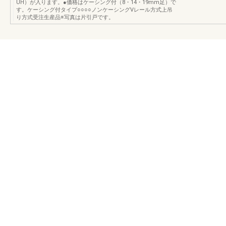
UH）が入ります。●価格はケーシング付（8・14・19mm足）で
す。ケーシング付タイプ○○○○ノンケーシングVレール方式上吊
り方式受注生産品※写真は片引戸です。