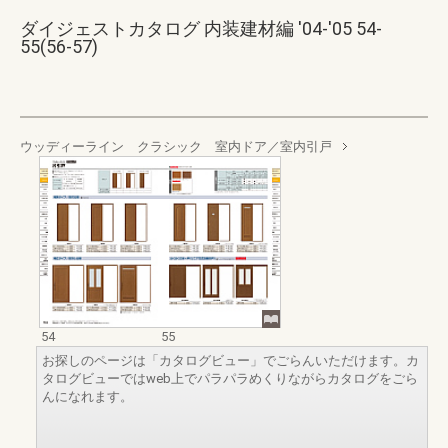
ダイジェストカタログ 内装建材編 '04-'05 54-
55(56-57)
ウッディーライン クラシック 室内ドア／室内引戸
54
55
お探しのページは「カタログビュー」でごらんいただけます。カ
タログビューではweb上でパラパラめくりながらカタログをごら
んになれます。