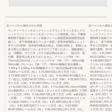
左ページから抽出された内容
右ページから抽出
ウッディーラインモダンクラシックグランドラインモダンクラ
ウッディーライン
シックファミリーラインモダンクラシック新和風（SL）戸襖和
シックファミリー
襖和障子収納クローゼット収納フレーム収納壁面収納壁埋込収
襖和障子収納クロ
納ミニ・床下収納集成カウンター床材／床造作材階段ユニット
納ミニ・床下収納
手すりDS窓枠・造作材54商品の色は、印刷の特性上、実物とは
手すりDS窓
多少異なる場合がございますのでご了承ください。掲載価格に
後約1週間。5513
は、消費税、ガラス代（ガラス組込商品を除く）、組立代、取
（UL）￥91,500
付費、運賃等は含まれておりません。ケーシング付8・14・
WCD1320Vレー
19mm足25mm足ノンケーシング115・156・171・180mm幅
￥100,000132
90mm幅（Vレール）156・171・180mm幅幅広表示価格＋
クリルパネル組込13
￥500▲￥4,500▲￥4,000幅狭タイプ／錠付仕様●表示錠仕様
方式（UL）￥94,5
1320Vレール方式（KL）￥73,0001320上吊り方式（UL）
WCX4mmカスミガ
￥73,0001320アウトセット方式（AL）￥55,000□-WCA幅広タイ
WCB1720上吊り方
プ／錠なし仕様□-WCB1720Vレール方式（KW）￥93,0001720上
WCG4mmカスミ
吊り方式（UW）￥93,0001720Vレール方式（KW）
処理カットガラス
￥116,5001720上吊り方式（UW）￥116,500□-WCJ5mm印刷焼
ぽー戸（リニア方
付け熱処理カットガラス組込（カットガラス部分は透明）1720V
規格サイズ171,6888
レール方式（KW）￥106,0001720上吊り方式（UW）●表示錠付
−●（DH1,931）19
（共通）：〈1720〉￥118,000￥106,000□-WCX4mmカスミガ
くらくさぽー戸1,1
ラス組込1320Vレール方式（KL）￥81,5001320上吊り方式
WDHDW1,7971,9
（UL）￥81,5001320アウトセット方式（AL）￥63,500□-
呼称高1820201
WCB1320Vレール方式（KL）￥86,5001320上吊り方式（UL）
ト方式−注）設定は