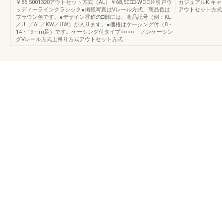
￥86,5001320アウトセット方式（AL）￥68,500□-WCC片引戸ウ
カジュアルK:キ
ッディーラインクラシック●掲載写真はVレール方式、商品色は
アウトセット方式
ブラウン色です。●デザイン呼称の□部には、商品記号（例：KL
／UL／AL／KW／UW）が入ります。●価格はケーシング付（8・
14・19mm足）です。ケーシング付タイプ○○○○−−ノンケーシン
グVレール方式上吊り方式アウトセット方式