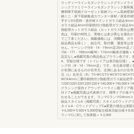
ウッディーラインモダンクラシックグランドライ
シックファミリーラインモダンクラシック新和風
襖和障子収納クローゼット収納フレーム収納壁面
納ミニ・床下収納集成カウンター床材／床造作材
手すりDS窓枠・造作材ステンドガラス組込4m
ガラス組込4mm印刷焼付け熱処理ガラス組込5
熱処理カットガラス組込（カットガラス部分は透
色は、印刷の特性上、実物とは多少異なる場合が
でご了承ください。掲載価格には、消費税、ガラ
組込商品を除く）、組立代、取付費、運賃等は含
せん。ケーシング付8・14・19mm足25mm足
156・171・180mm幅90・115mm幅表示価格＋￥5
設定なし●掲載写真の商品色はブラウン色です。
A、空錠仕様です（トイレドアは表示錠仕様）。
ング付（8・14・19mm足）です。吊元表示開
が右側にあるものが右吊元、左側にあるのが左吊
元（L）右吊元（R）TO-WCGTO-WCRTO-WCHTO
WCK4mm二重印刷焼付け熱処理ガラス組込把手
12201220122012201220￥140,000￥190,000￥14
クラシック室内ドアウッディーライン親子ドア親
付ドア●掲載写真は代表例です。標準ドアの各デ
わせることができます。ランマCランマD4mm
組込スタイルA（掲載写真）スタイルCウッドグリ
タイルA・CウッドグリップC●変更の場合は差額
￥6,500￥9,500￥5,000空錠仕様表示錠仕様￥8,
ランマCに対して加算額＋￥2,000