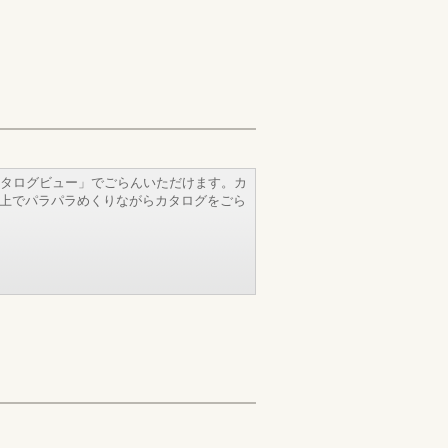
タログビュー」でごらんいただけます。カ
b上でパラパラめくりながらカタログをごら