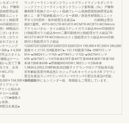
ンモダンクラ
ウッディーラインモダンクラシックグランドラインモダンクラ
（SL）戸襖和
シックファミリーラインモダンクラシック新和風（SL）戸襖和
収納壁埋込収
襖和障子収納クローゼット収納フレーム収納壁面収納壁埋込収
階段ユニット
納ミニ・床下収納集成カウンター床材／床造作材階段ユニット
mカスミ熱処理
手すりDS窓枠・造作材受注生産品● の納期は受注
mm印刷焼付け
後約1週間。49TO-WCLTR-WCATO-WCMTR-WCBTO-WCN4mm
明）48商品の
アクリルパネル・タイル組込ステンドガラス組込4mm印刷焼付
ございますの
け熱処理ガラス組込4mm二重印刷焼付け熱処理ガラス組込TR-
ス代（ガラス
WCGTO-WCPTR-WCH4mmカスミ熱処理ガラス組込4mm印刷
まれておりま
焼付け熱処理ガラス組込
ノンケーシング
12200723122007231220072312200723￥190,000￥87,500￥240,000￥91
00▲￥4,500
規格サイズ131,324親扉817●−121,192親扉728●−09873ランマ
把手はスタイル
814−●08824ランマ765−●07784ランマ725−●065754ランマ
●価格はケーシ
695−●06734ランマ675本体678子扉447子扉404本体817本体768
く側から見て丁番
本体728本体698−●呼称幅WDHDW1,983ランマ236本体
元です。左吊
1,983H2,0352,318呼称高2023親子ドアランマ付ドア空錠表示錠
-WCJTO-
非常解錠装置付商品色C:カジュアルK:キャラメルモカB:ブラウン
一覧
受注生産品ランマCランマCランマCランマC受注生産品※空錠、
0,000￥154,500￥240,000
表示錠以外にもシリンダー錠、簡易錠もご用意しています。
子ドアランマ
ザインと組み合
スチロール樹脂
ップC■価格ス
を加算。
000受注生産品●