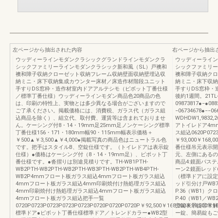
左ページから抽出された内容
右ページから抽出
ウッディーラインモダンクラシックグランドラインモダンクラ
ウッディーライン
シックファミリーラインモダンクラシック新和風（SL）戸襖和
シックファミリー
襖和障子収納クローゼット収納フレーム収納壁面収納壁埋込収
襖和障子収納クロ
納ミニ・床下収納集成カウンター床材／床造作材階段ユニット
納ミニ・床下収納
手すりDS窓枠・造作材室内ドアアルテシモ（ピボット丁番仕様
手すりDS窓
／標準丁番仕様）ウッディーラインモダン商品色20商品の色
後約1週間。21TL-
は、印刷の特性上、実物とは多少異なる場合がございますので
09873817●−●088
ご了承ください。掲載価格には、消費税、ガラス代（ガラス組
−06734678●−−0
込商品を除く）、組立代、取付費、運賃等は含まれておりませ
WDHDW1,9832,2
ん。ケーシング付8・14・19mm足25mm足ノンケーシング標準
アトイレドア4m
丁番仕様156・171・180mm幅90・115mm幅表示価格＋
ス組込0620P072
￥500▲￥3,500▲￥4,000●掲載写真の商品色はニュートラル色
￥93,000￥168
です。把手はスタイルB、空錠仕様です。（トイレドアは表示錠
番仕様吊元表示開
仕様）●価格はケーシング付（8・14・19mm足）、ピポット丁
元、左側にあるの
番仕様です。●沓摺りは別途見積りです。TH-WB1PTH-
商品4:鏡面パス
WB2PTH-WB2PTH-WB2PTH-WB3PTH-WB2PTH-WB4PTH-
ーン2:鏡面レッド
WB2P4mmフロート板ガラス組込4mmフロート板ガラス組込
（標準ドアに設定
4mmフロート板ガラス組込4mm印刷焼付け熱処理ガラス組込
ッド引分け戸WB
4mm印刷焼付け熱処理ガラス組込4mmフロート板ガラス組込
P.36（WB1）
4mmフロート板ガラス組込把手一覧
P.40（WB1／W
0720P0723P0723P0723P0723P0720P0720P0720P￥92,500￥168,000￥99,500￥16
空錠表示錠非常解
標準ドア●ピボット丁番仕様標準ドア／トレンドカラー●WB2型
ー錠、簡易錠もご