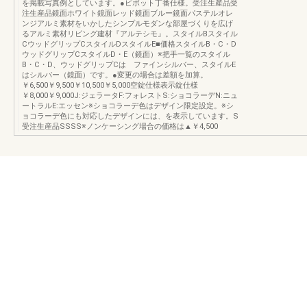
を掲載写真例としています。●ピボット丁番仕様。受注生産品受
注生産品鏡面ホワイト鏡面レッド鏡面ブルー鏡面パステルオレ
ンジアルミ素材をいかしたシンプルモダンな部屋づくりを広げ
るアルミ素材リビング建材『アルテシモ』。スタイルBスタイル
CウッドグリップCスタイルDスタイルE■価格スタイルB・C・D
ウッドグリップCスタイルD・E（鏡面）※把手一覧のスタイル
B・C・D、ウッドグリップCは ファインシルバー、スタイルE
はシルバー（鏡面）です。●変更の場合は差額を加算。
￥6,500￥9,500￥10,500￥5,000空錠仕様表示錠仕様
￥8,000￥9,000J:ジェラータF:フォレストS:ショコラーデN:ニュ
ートラルE:エッセン※ショコラーデ色はデザイン限定設定。※シ
ョコラーデ色にも対応したデザインには、を表示しています。S
受注生産品SSSS※ノンケーシング場合の価格は▲￥4,500