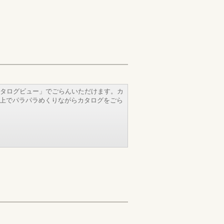
タログビュー」でごらんいただけます。カ
b上でパラパラめくりながらカタログをごら