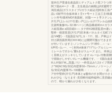
室内引戸受達生産晶回ミディアムトク毘フラつ河
阿フ固め4ーク・受，主生産品の納期は約E週間
鴻完成品(ガラスタイプUガラス組込涜]特加工清/
品いE材平行合仮本体ト壬τァ号ート三去三主I喪函
シト件号l基村MDF表面材。封脂一ート手ステン
片引戸(上レル)11引遣い戸(上レル)11下レル山
注資料集惨Hレ32-38ページ￨商品構成0Em+ガ
ス組迅酒ø.a回目岨íi~~.タテ枠X2積居監居m遣い
堅枠・樹居世居(片引戸)区本体パネルタイ元町プが
品'Ii!¥嬰￨-・E温謹品'Iij*3_ヨ・111、陸」戸
付け調洗面所周(CKH-M)には開閉可盤ができま
が付いています.(~ノンケムジンヲ1枠E-....~・u・
Ii声司~)レ一、一￨本利νl体体1"11"1レ-アルミ
ミレールですから‘重bきがスムーズ.また、本体
く見映えがスッキりしています.vレーjレ付敷居
で得除がしやすいVレール機備です。-・E面白血
IIIJJI!強O'M__院盈;.!:!;I・•-枠見込み1;2タ
ク"90(NC90)/対応内壁厚50~75mmノノケーシノ
5)/対応内盟厚75~100冊岡-・・・・・・・・必.，...
ア付中堅枠(片引戸)本体とφ盤伶のすき間が小さ
れが少な〈なります.-見切輯付縦枠縦枠に見切錫
ので、晴かり漏れが少右くなります。