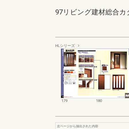
97リビング建材総合カタログ 
HLシリーズ
179
180
左ページから抽出された内容