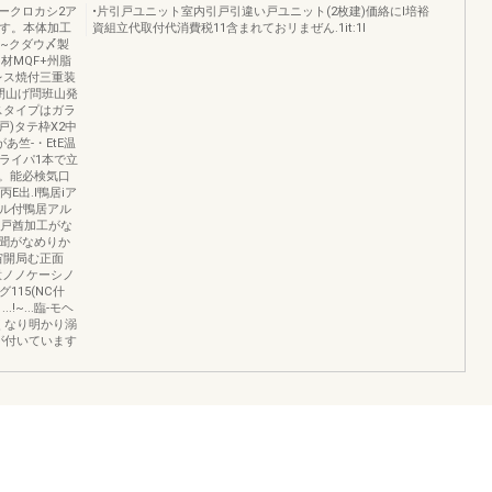
ークロカシ2ア
•片引戸ユニット室内引戸引違い戸ユニット(2枚建)価絡にl培裕
です。本体加工
資組立代取付代消費税11含まれておリまぜん.1it:1I
"~クダウ〆製
材MQF+州脂
レス焼付三重装
由閉山げ問班山発
ラスタイプはガラ
戸)タテ枠X2中
あ竺-・EtE温
車はドライパ1本で立
す。能必検気口
丙E出.I鴨居iア
レール付鴨居アル
は戸酋加工がな
開聞がなめりか
宙開局む正面
イプ用意ノノケーシノ
グ115(NC什
!~...臨-モヘ
くなり明かり溺
が付いています