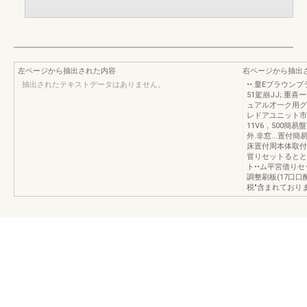
左ページから抽出された内容
右ページから抽出
抽出されたテキストデータはありません。
••.量Eブラウン
51駕崩JJ;.重
ュアル才一ク用グ
レドアユニット市沓
11V6，500簡易盤
外.非窓...置付
床置付周本体取付
冒りセットるとと
ト••ム平宮借りセッ
調整刷板(17口口
税"含まれておりま